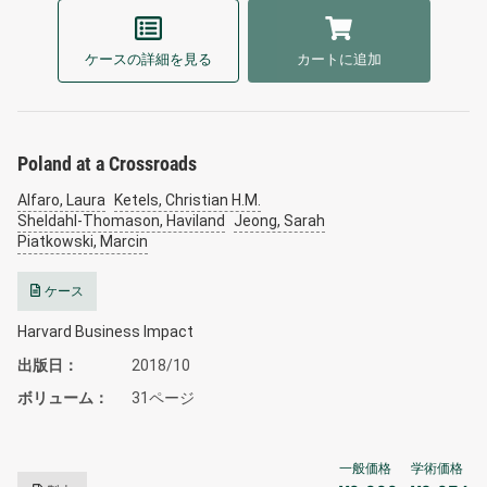
ケースの詳細を見る
カートに追加
Poland at a Crossroads
Alfaro, Laura
Ketels, Christian H.M.
Sheldahl-Thomason, Haviland
Jeong, Sarah
Piatkowski, Marcin
ケース
Harvard Business Impact
出版日
2018/10
ボリューム
31ページ