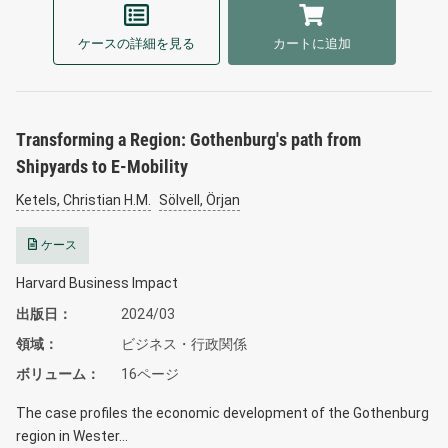
ケースの詳細を見る
カートに追加
Transforming a Region: Gothenburg's path from
Shipyards to E-Mobility
Ketels, Christian H.M.
Sölvell, Örjan
ケース
Harvard Business Impact
出版日
2024/03
領域
ビジネス・行政関係
ボリューム
16ページ
The case profiles the economic development of the Gothenburg
region in Wester…