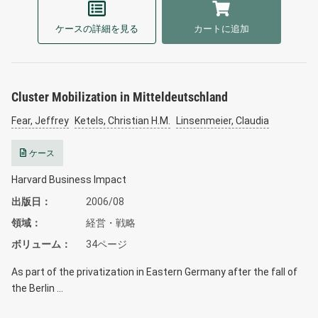
ケースの詳細を見る
カートに追加
Cluster Mobilization in Mitteldeutschland
Fear, Jeffrey
Ketels, Christian H.M.
Linsenmeier, Claudia
ケース
Harvard Business Impact
出版日
2006/08
領域
経営・戦略
ボリューム
34ページ
As part of the privatization in Eastern Germany after the fall of
the Berlin …