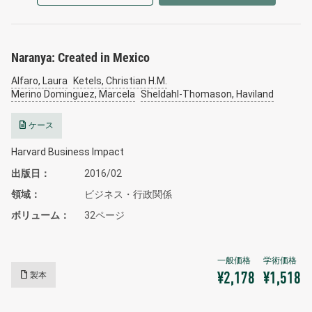
Naranya: Created in Mexico
Alfaro, Laura
Ketels, Christian H.M.
Merino Dominguez, Marcela
Sheldahl-Thomason, Haviland
ケース
Harvard Business Impact
出版日
2016/02
領域
ビジネス・行政関係
ボリューム
32ページ
製本
¥2,178
¥1,518