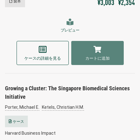
製本
¥3,003
¥2,354
プレビュー
ケースの詳細を見る
カートに追加
Growing a Cluster: The Singapore Biomedical Sciences
Initiative
Porter, Michael E.
Ketels, Christian H.M.
ケース
Harvard Business Impact