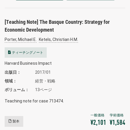
[Teaching Note] The Basque Country: Strategy for
Economic Development
Porter, Michael E.
Ketels, Christian H.M.
ティーチングノート
Harvard Business Impact
出版日
2017/01
領域
経営・戦略
ボリューム
13ページ
Teaching note for case 713474.
製本
¥2,101
¥1,584