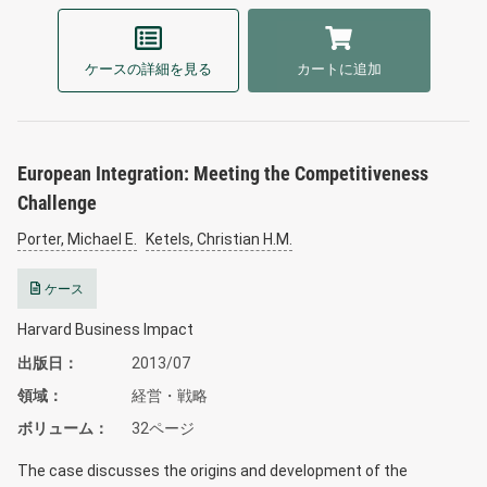
ケースの詳細を見る
カートに追加
European Integration: Meeting the Competitiveness
Challenge
Porter, Michael E.
Ketels, Christian H.M.
ケース
Harvard Business Impact
出版日
2013/07
領域
経営・戦略
ボリューム
32ページ
The case discusses the origins and development of the