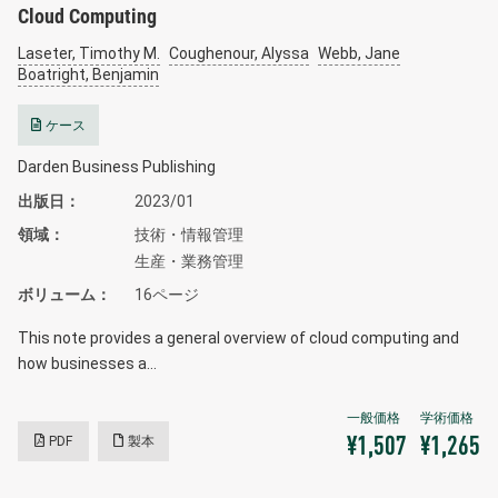
Cloud Computing
Laseter, Timothy M.
Coughenour, Alyssa
Webb, Jane
Boatright, Benjamin
ケース
Darden Business Publishing
出版日
2023/01
領域
技術・情報管理
生産・業務管理
ボリューム
16ページ
This note provides a general overview of cloud computing and
how businesses a…
PDF
製本
¥1,507
¥1,265