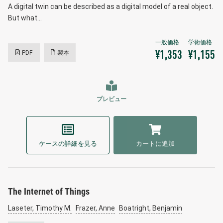
A digital twin can be described as a digital model of a real object.
But what…
PDF
製本
¥1,353
¥1,155
プレビュー
ケースの詳細を見る
カートに追加
The Internet of Things
Laseter, Timothy M.
Frazer, Anne
Boatright, Benjamin