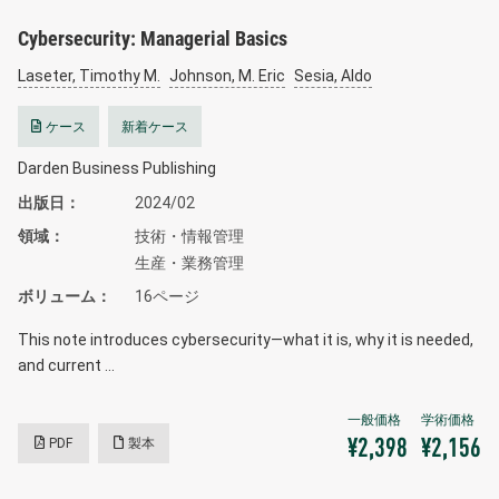
Cybersecurity: Managerial Basics
Laseter, Timothy M.
Johnson, M. Eric
Sesia, Aldo
ケース
新着ケース
Darden Business Publishing
出版日
2024/02
領域
技術・情報管理
生産・業務管理
ボリューム
16ページ
This note introduces cybersecurity—what it is, why it is needed,
and current …
PDF
製本
¥2,398
¥2,156