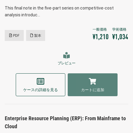
This final note in the five-part series on competitive-cost
analysis introduc…
PDF
製本
¥1,210
¥1,034
プレビュー
ケースの詳細を見る
カートに追加
Enterprise Resource Planning (ERP): From Mainframe to
Cloud