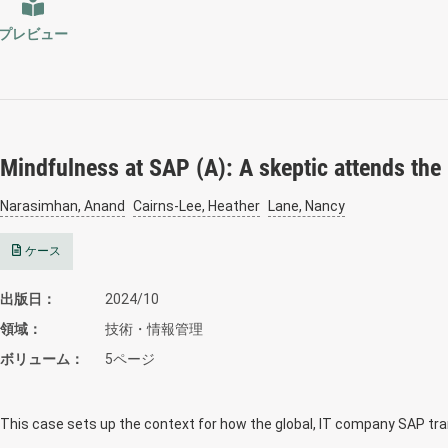
プレビュー
Mindfulness at SAP (A): A skeptic attends th
Narasimhan, Anand
Cairns-Lee, Heather
Lane, Nancy
ケース
出版日
2024/10
領域
技術・情報管理
ボリューム
5ページ
This case sets up the context for how the global, IT company SAP t