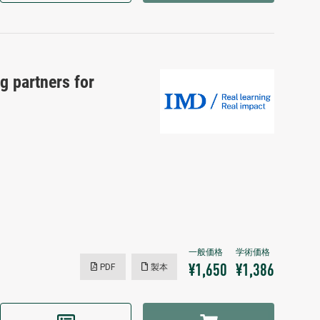
g partners for
PDF
製本
¥1,650
¥1,386