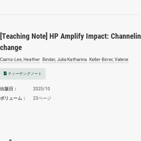
[Teaching Note] HP Amplify Impact: Channelin
change
Cairns-Lee, Heather
Binder, Julia Katharina
Keller-Birrer, Valerie
ティーチングノート
出版日
2025/10
ボリューム
23ページ