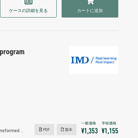
ケースの詳細を見る
カートに追加
e program
PDF
製本
¥1,353
¥1,155
ransformed …