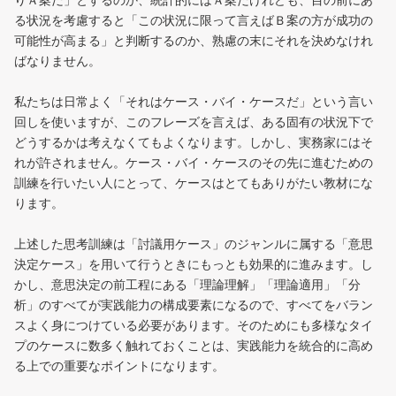
りＡ案だ」とするのか、統計的にはＡ案だけれども、目の前にあ
る状況を考慮すると「この状況に限って言えばＢ案の方が成功の
可能性が高まる」と判断するのか、熟慮の末にそれを決めなけれ
ばなりません。
私たちは日常よく「それはケース・バイ・ケースだ」という言い
回しを使いますが、このフレーズを言えば、ある固有の状況下で
どうするかは考えなくてもよくなります。しかし、実務家にはそ
れが許されません。ケース・バイ・ケースのその先に進むための
訓練を行いたい人にとって、ケースはとてもありがたい教材にな
ります。
上述した思考訓練は「討議用ケース」のジャンルに属する「意思
決定ケース」を用いて行うときにもっとも効果的に進みます。し
かし、意思決定の前工程にある「理論理解」「理論適用」「分
析」のすべてが実践能力の構成要素になるので、すべてをバラン
スよく身につけている必要があります。そのためにも多様なタイ
プのケースに数多く触れておくことは、実践能力を統合的に高め
る上での重要なポイントになります。