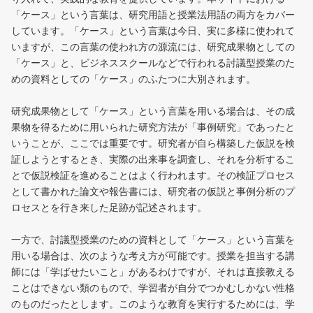
「ケース」という言葉は、研究用語と授業法用語の両方をカバー
しています。「ケース」という言葉は今日、実に多様に使われて
いますが、この言葉の使われ方の源流には、研究成果物としての
「ケース」と、ビジネススクールなどで行われる討議型授業のた
めの資料としての「ケース」のふたつに大別されます。
研究成果物として「ケース」という言葉を用いる場合は、その成
果物を得るために用いられた研究方法が「事例研究」であったと
いうことが、ここでは重要です。研究者が自ら構築した仮説を検
証しようとするとき、実際の出来事を調査し、それを分析するこ
とで仮説検証を進めることはよく行われます。その検証プロセス
として書かれた論文や報告書には、研究者の仮説と事例分析のプ
ロセスとを行き来した足跡が記述されます。
一方で、討議型授業のための資料として「ケース」という言葉を
用いる場合は、次のような考え方が可能です。授業を担当する講
師には「学ばせたいこと」があるわけですが、それは直接教える
ことはできない類のもので、学習者が自分でつかむしかない性格
のものだったとします。このような教育を実行するためには、学