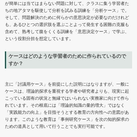
が簡単には当てはまらない問題に対して、クラスに集う学習者た
ちの地アタマを駆使して分析を試みる訓練を「分析ケース」で。
そして、問題解決のために何らかの意思決定が必要なのだけれど
も、あるひとつの選択肢を選ぶことよって発生する困難の克服も
含めて、熟考して腹をくくる訓練を「意思決定ケース」で学ぶ、
という役割分担を想定しています。
ケースはどのような学習者のために作られているので
すか？
主に「討議用ケース」を前提にした説明にはなりますが、一般に
ケースは、理論的探求を重視する学者や研究者よりも、現実に起
こっている固有の状況と無縁ではいられない実務家に向けて作ら
れています。その根底には「理論的知識の量的増大」ではなく
「実践能力の向上」を目指そうとする教育の方向性への意図があ
ります。このような教育は「事例研究ケース」を次の知的探求の
ための道具として用いて行うことでも実行可能です。