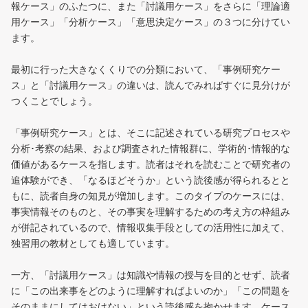
報ケース」のふたつに、また「討議用ケース」をさらに「理論適
用ケース」「分析ケース」「意思決定ケース」の３つに分けてい
ます。
最初に行った大きなくくりでの分類において、「事例研究ケー
ス」と「討議用ケース」の違いは、読んでみればすぐに見分けが
つくことでしょう。
「事例研究ケース」とは、そこに記述されている研究プロセスや
分析･考察の結果、および調査された情報群に、学術的･情報的な
価値があるケースを指します。読者はそれを読むことで研究者の
追体験ができ、「なるほどそうか」という読後感が得られるとと
もに、読者自身の知見が増加します。このタイプのケースには、
事実情報そのものと、その事実を理解するための考え方の枠組み
が併記されているので、情報収集手段としての活用性に加えて、
独習用の教材としても適しています。
一方、「討議用ケース」は知識や情報の授与を目的とせず、読者
に「この出来事をどのように理解すればよいのか」「この問題を
そのままにしてはおけない」という読後感を抱かせます。ケース