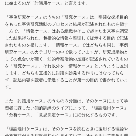
に始まるのが「討議用ケース」と言えます。
「事例研究ケース」のうちの「研究ケース」は、明確な探求目的
をもった事例研究活動のプロセスと結果が記述されたものを指す
一方で、「情報ケース」はある組織やそこで起きた出来事を調査
した結果得られた、包括的な情報を整理して提示する目的で記述
されたものを指します。「情報ケース」ではどちらも同じ「事例
研究ケース」のカテゴリーの中で扱っていますが、研究成果物と
しての色合いが濃く、知的考察活動の足跡が記述されているもの
を「研究ケース」、それ以外を「情報ケース」というように区別
します。どちらも直接的に討議を誘発する作りにはなっておら
ず、記述内容を読者に伝達することが第一の目的で書かれていま
す。
また「討議用ケース」のうちの３分類は、そのケースによって学
習者に課したい知的訓練のタイプによって、「理論適用ケース」
「分析ケース」「意思決定ケース」に細分化するものです。
「理論適用ケース」は、そのケースを読むときに援用する理論や
分析技法がある程度最初から見えていて、それを用いて事象を理