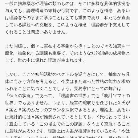
一般に抽象概念や理論の類のものは、そこに多様な具体的状況を
与えても、論理構造の維持が可能です。このような概念、あるい
は理論をそのままに学ぶことはとても重要であり、私たちが直面
している課題への克服を、このような概念・理論群が下支えして
くれることは間違いありません。
また同様に、個々に実在する事象から導くことのできる知恵を一
般化・抽象化する訓練も重要で、そのような知的訓練の成果物と
して、世の中に優れた理論が生まれます。
しかし、ここで知的活動のベクトルを逆向きにして、抽象から具
体に向かう方向を考えると、今度はまた違った性格の能力が求め
られることに気づくことでしょう。実務家にとっての舞台は
「個々の状況」であって、「理論書の世界」でも「統計ソフトの
世界」でもありません。つまり、経営の舵取りを任されたＸ氏が
Ａ案とＢ案のふたつのプランを採択できるとき、理論上、あるい
は統計的にはＡ案が推奨されているとしても、Ｘ氏にとってはい
ま直面している「この場面でのこの課題」をうまく克服すること
に意味があるのです。理論上はＡ案が推奨されているから「やは