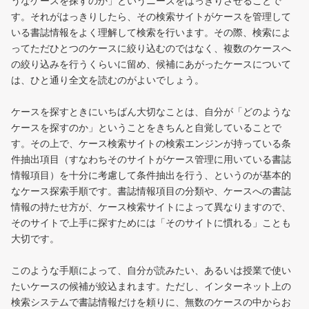
うなケースを探すのか」というニーズをはっきりさせることで
す。それがはっきりしたら、その検索サイトがケースを管理して
いる書誌情報をよく理解して検索を行います。その際、検索によ
ってただひとつのケースに絞り込むのではなく、複数のケースへ
の絞り込みを行うくらいに留め、候補にあがったケースについて
は、ひと通り全文を読むのがよいでしょう。
ケースを探すときにいちばん大切なことは、自分が「どのような
ケースを探すのか」ということをきちんと自覚していることで
す。その上で、ケース検索サイトの検索エンジンが持っている条
件抽出項目（すなわちそのサイトがケース管理に用いている書誌
情報項目）を十分に考慮して条件抽出を行う、というのが基本的
なケース探索手順です。書誌情報項目の分類や、ケースへの書誌
情報の持たせ方が、ケース検索サイトによって異なりますので、
そのサイトで上手に探すためには「そのサイトに慣れる」ことも
大切です。
このような手順によって、自分が読みたい、あるいは授業で使い
たいケースの候補が絞込まれます。ただし、インターネット上の
検索システムで書誌情報だけを頼りに、無数のケースの中からお