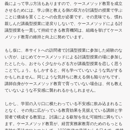
義によって学ぶ方法もありますので、ケースメソッド教育を成立
させるためには、学ぶ側と教える側の双方が討議型の授業で学ぶ
ことに価値を置くことへの合意が必要です。その意味でも、慣れ
親しんだ講義型授業に逆戻りしないで、ケースメソッドによる討
議型授業を一貫して持続できる教育機関は、組織を挙げてケース
メソッド教育の維持と向上に努めています。
もし仮に、本サイトへの訪問者で討議型授業に参加した経験のな
い方が、はじめてケースメソッドによる討議型授業の場に参加し
たとしたら、おそらく少なからざる方が講義型授業を恋しく思う
ことでしょう。もしかすると、何も学べていないような気がする
かもしれません。同じような気持ちに教える側も陥りがちです。
講師自身がケースメソッド教育で育っていない場合は、何も教え
ていないような不安感に襲われるかもしれません。
しかし、学習の入り口に横たわっている不安感に飲み込まれるこ
となく、その先に広がっている教育効果を見据えている講師と学
習者で構成する教室は、討議による叡智を生む可能性に満ちてい
ます。ケースメソッド教育が、経営実務家教育のためのもっとも