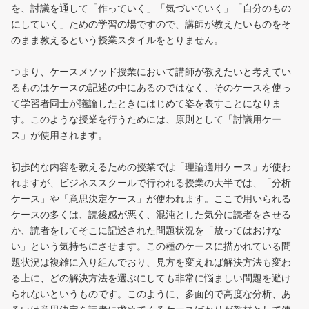
を、討議を通して「作っていく」「気づいていく」「自分のもの
にしていく」ための学習の場ですので、講師が教えたいものをそ
のまま教えるという授業スタイルをとりません。
つまり、ケースメソッド授業において講師が教えたいと考えてい
るものはケースの記述の中にあるのではなく、そのケースを使っ
て学習者同士が議論したときにはじめて姿を表すことになりま
す。このような授業を行うためには、原則として「討議用ケー
ス」が使用されます。
初歩的な内容を教えるための授業では「理論適用ケース」が使わ
れますが、ビジネススクールで行われる授業の大半では、「分析
ケース」や「意思決定ケース」が使われます。ここで用いられる
ケースの多くは、読後感が悪く、混沌とした気分に読者をさせる
か、読者をしてそこに記述された問題状況を「放ってはおけな
い」という気持ちにさせます。この種のケースに描かれている問
題状況は複雑に入り組んでおり、見方を変えれば解決方法も変わ
る上に、どの解決方法を選ぶにしても非常に悩ましい問題を避け
られないというものです。このように、多面的で高度な分析、あ