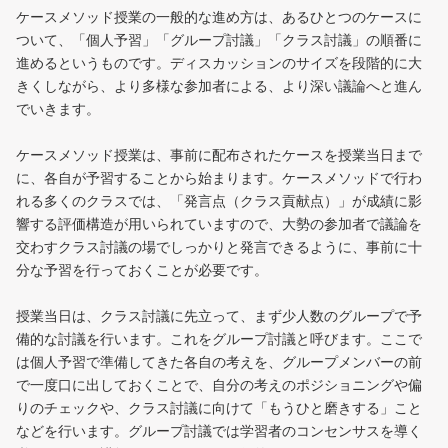
ケースメソッド授業の一般的な進め方は、あるひとつのケースに
ついて、「個人予習」「グループ討議」「クラス討議」の順番に
進めるというものです。ディスカッションのサイズを段階的に大
きくしながら、より多様な参加者による、より深い議論へと進ん
でいきます。
ケースメソッド授業は、事前に配布されたケースを授業当日まで
に、各自が予習することから始まります。ケースメソッドで行わ
れる多くのクラスでは、「発言点（クラス貢献点）」が成績に影
響する評価構造が用いられていますので、大勢の参加者で議論を
交わすクラス討議の場でしっかりと発言できるように、事前に十
分な予習を行っておくことが必要です。
授業当日は、クラス討議に先立って、まず少人数のグループで予
備的な討議を行います。これをグループ討議と呼びます。ここで
は個人予習で準備してきた各自の考えを、グループメンバーの前
で一度口に出しておくことで、自分の考えのポジショニングや偏
りのチェックや、クラス討議に向けて「もうひと磨きする」こと
などを行います。グループ討議では学習者のコンセンサスを導く