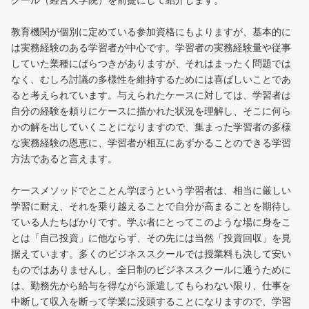
クール（経営大学院）を前提にして紹介します。
教育機関が個別に定めている参加資格にもよりますが、基本的に
は実務経験のある学習者が中心です。学習者の実務経験量や従事
していた業種にばらつきがありますが、それはまったく問題では
なく、むしろ討議の多様性を維持するためには喜ばしいことであ
ると考えられています。与えられたケースに対しては、学習者は
自分の経験を頼りにケースに描かれた状況を理解し、そこに何ら
かの解を出していくことになりますので、集まった学習者の多様
な実務経験の恩恵に、学習者が相互にあずかることのできる学習
方法であると言えます。
ケースメソッドでとことん学ぼうという学習者は、相当に厳しい
学習に耐え、それを乗り越えることで自分が高まることを期待し
ている人たちばかりです。学ぶ者にとってこのような場に身をこ
とは「自己投資」に他ならず、その先には当然「投資回収」を見
据えています。多くのビジネススクールでは授業料も決して安い
ものではありませんし、全日制のビジネススクールに通うために
は、勤務先から給与を得ながら派遣してもらわない限り、仕事を
中断して収入を断って学業に没頭することになりますので、学習