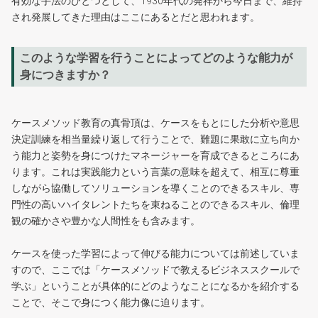
有効な手法のひとつとして、1930年代の発祥から今日まで、維持
され発展してきた理由はここにあるとだと思われます。
このような学習を行うことによってどのような能力が
身につきますか？
ケースメソッド教育の真骨頂は、ケースをもとにした分析や意思
決定訓練を相当量繰り返して行うことで、難題に果敢に立ち向か
う能力と姿勢を身につけたマネージャーを育成できるところにあ
ります。これは実践能力という言葉の意味を超えて、相互に尊重
しながら協働してソリューションを導くことのできるスキル、専
門性の高いハイタレントたちを束ねることのできるスキル、倫理
観の確かさや豊かな人間性をも含みます。
ケースを使った学習によって伸びる能力については前述していま
すので、ここでは「ケースメソッドで教えるビジネススクールで
学ぶ」ということが具体的にどのようなことになるかを紹介する
ことで、そこで身につく能力像に迫ります。