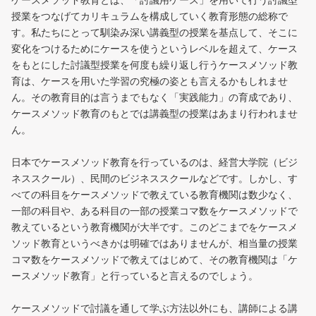
ケースメソッド教育とは、「討議用ケース」を用いて行う討議型
授業をつなげてカリキュラムを構成していく教育形態の総称で
す。私たちにとって馴染み深い講義型の授業を基点して、そこに
変化をつけるためにケースを使うというレベルを超えて、ケース
をもとにした討議型授業を何度も繰り返し行うケースメソッド教
育は、ケースを用いた学習の究極の姿とも言えるかもしれませ
ん。その教育目的は言うまでもなく「実践能力」の育成であり、
ケースメソッド教育のもとでは講義型の授業はあまり行われませ
ん。
日本でケースメソッド教育を行っているのは、経営大学院（ビジ
ネススクール）、民間のビジネススクールなどです。しかし、す
べての科目をケースメソッドで教えている教育機関は数少なく、
一部の科目や、ある科目の一部の授業コマ数をケースメソッドで
教えているという教育機関が大半です。このどこまでをケースメ
ソッド教育というべきかは明確ではありませんが、相当量の授業
コマ数をケースメソッドで教えてはじめて、その教育機関は「ケ
ースメソッド教育」と行っていると言えるのでしょう。
ケースメソッドで討議を通して学ぶ方法以外にも、講師による講