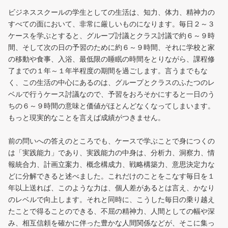
ビジネススクールの学生としての生活は、知力、体力、精神力の
すべての面において、非常に厳しいものになります。毎日２～３
ケースを学ぶとすると、グループ討議とクラス討議で約６～９時
間、そして次の日の予習のために約６～９時間、それに学校と家
の移動や食事、入浴、最低限の睡眠の時間をとりながら、課程修
了までの１年～１年半程度の期間を過ごします。言うまでもな
く、この生活の中心にあるのは、グループとクラスのふたつのレ
ベルで行うケース討議なので、予習をおろそかにすると一日のう
ちの６～９時間の意味と価値がほとんどなくなってしまいます。
もっと現実的なことを言えば成績がつきません。
前の問いへの答えのところでも、ケースで学ぶことで身につくの
は「実践能力」であり、実践能力の中身は、分析力、洞察力、情
報統合力、計画立案力、概念構成力、戦略構築力、意思決定力な
どに分解できると述べました。これだけのことをこなす毎日を１
年以上送れば、このような力は、個人差があるとは言え、かなり
のレベルで向上します。それと同時に、こうした毎日の乗り越え
たことで得ることのできる、不屈の精神力、人間としての幅や深
み、相互信頼を確かに伴った豊かな人間関係などが、そこに集っ