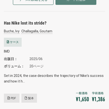
Has Nike lost its stride?
Buche, Ivy
Challagalla, Goutam
ケース
IMD
出版日
2025/06
ボリューム
20ページ
Set in 2024, the case describes the trajectory of Nike's success
and how it h…
PDF
製本
¥1,650
¥1,386