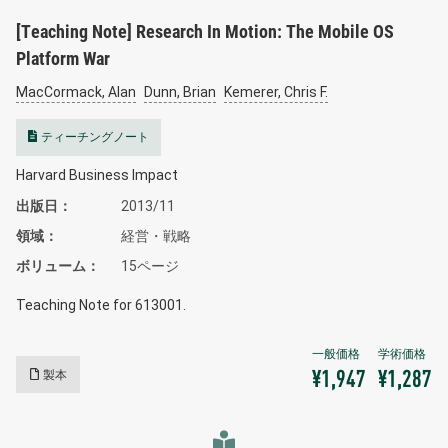
[Teaching Note] Research In Motion: The Mobile OS
Platform War
MacCormack, Alan
Dunn, Brian
Kemerer, Chris F.
ティーチングノート
Harvard Business Impact
出版日
2013/11
領域
経営・戦略
ボリューム
15ページ
Teaching Note for 613001.
製本
¥1,947
¥1,287