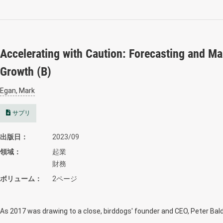
Accelerating with Caution: Forecasting and Ma
Growth (B)
Egan, Mark
サプリ
出版日
2023/09
領域
起業
財務
ボリューム
2ページ
As 2017 was drawing to a close, birddogs' founder and CEO, Peter Ba