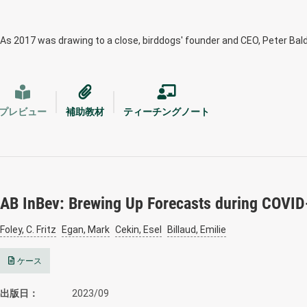
As 2017 was drawing to a close, birddogs' founder and CEO, Peter Ba
プレビュー
補助教材
ティーチングノート
AB InBev: Brewing Up Forecasts during COVID
Foley, C. Fritz
Egan, Mark
Cekin, Esel
Billaud, Emilie
ケース
出版日
2023/09