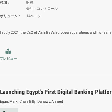
領域
財務
会計・コントロール
ボリューム
14ページ
In July 2021, the CEO of AB InBev's European operations and his team
プレビュー
Launching Egypt's First Digital Banking Platf
Egan, Mark
Chan, Billy
Dahawy, Ahmed