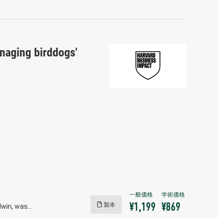
naging birddogs'
製本
¥1,199
¥869
ldwin, was…