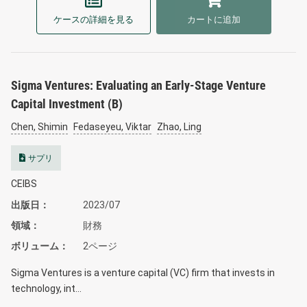
ケースの詳細を見る
カートに追加
Sigma Ventures: Evaluating an Early-Stage Venture
Capital Investment (B)
Chen, Shimin
Fedaseyeu, Viktar
Zhao, Ling
サプリ
CEIBS
出版日
2023/07
領域
財務
ボリューム
2ページ
Sigma Ventures is a venture capital (VC) firm that invests in
technology, int…