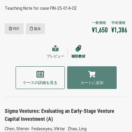
Teaching Note for case FIN-25-014-CE
PDF
製本
¥1,650
¥1,386
プレビュー
補助教材
ケースの詳細を見る
カートに追加
Sigma Ventures: Evaluating an Early-Stage Venture
Capital Investment (A)
Chen, Shimin
Fedaseyeu, Viktar
Zhao, Ling