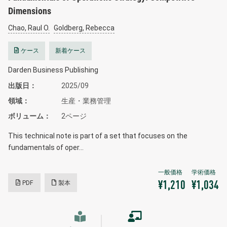
Dimensions
Chao, Raul O.
Goldberg, Rebecca
ケース
新着ケース
Darden Business Publishing
出版日
2025/09
領域
生産・業務管理
ボリューム
2ページ
This technical note is part of a set that focuses on the
fundamentals of oper…
PDF
製本
¥1,210
¥1,034