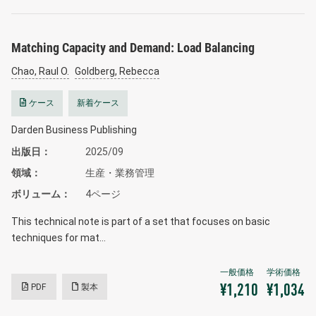
Matching Capacity and Demand: Load Balancing
Chao, Raul O.
Goldberg, Rebecca
ケース
新着ケース
Darden Business Publishing
出版日
2025/09
領域
生産・業務管理
ボリューム
4ページ
This technical note is part of a set that focuses on basic
techniques for mat…
PDF
製本
¥1,210
¥1,034