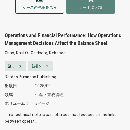
ケースの詳細を見る
カートに追加
Operations and Financial Performance: How Operations
Management Decisions Affect the Balance Sheet
Chao, Raul O.
Goldberg, Rebecca
ケース
新着ケース
Darden Business Publishing
出版日
2025/09
領域
生産・業務管理
ボリューム
3ページ
This technical note is part of a set that focuses on the links
between operat…