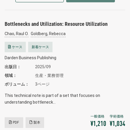
Bottlenecks and Utilization: Resource Utilization
Chao, Raul O.
Goldberg, Rebecca
ケース
新着ケース
Darden Business Publishing
出版日
2025/09
領域
生産・業務管理
ボリューム
3ページ
This technical note is part of a set that focuses on
understanding bottleneck…
PDF
製本
¥1,210
¥1,034