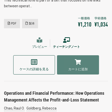
This technical note is part of a set that focuses on the links
between operat…
PDF
製本
¥1,210
¥1,034
プレビュー
ティーチングノート
ケースの詳細を見る
カートに追加
Operations and Financial Performance: How Operations
Management Affects the Profit-and-Loss Statement
Chao, Raul O.
Goldberg, Rebecca