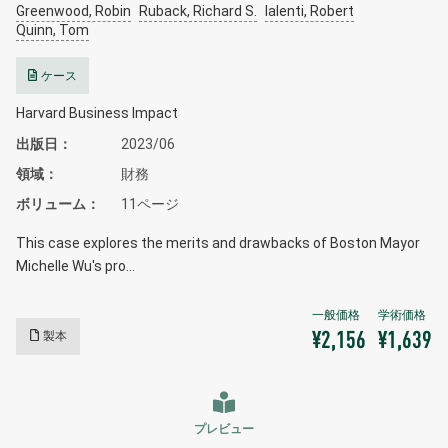
Greenwood, Robin
Ruback, Richard S.
Ialenti, Robert
Quinn, Tom
ケース
Harvard Business Impact
出版日
2023/06
領域
財務
ボリューム
11ページ
This case explores the merits and drawbacks of Boston Mayor
Michelle Wu's pro…
製本
¥2,156
¥1,639
プレビュー