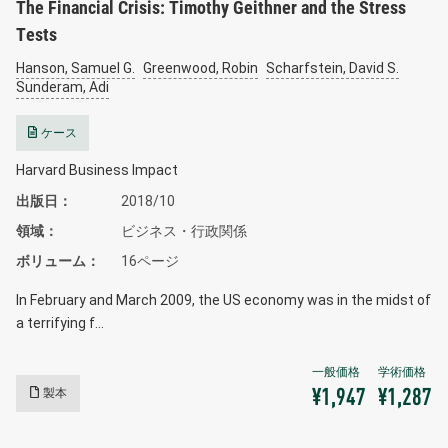
The Financial Crisis: Timothy Geithner and the Stress
Tests
Hanson, Samuel G.
Greenwood, Robin
Scharfstein, David S.
Sunderam, Adi
ケース
Harvard Business Impact
出版日
2018/10
領域
ビジネス・行政関係
ボリューム
16ページ
In February and March 2009, the US economy was in the midst of
a terrifying f…
製本
¥1,947
¥1,287