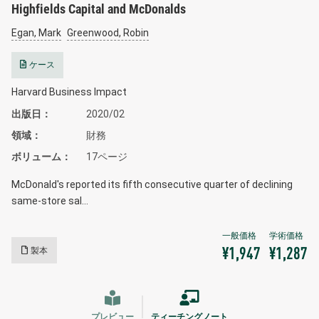
Highfields Capital and McDonalds
Egan, Mark
Greenwood, Robin
ケース
Harvard Business Impact
出版日
2020/02
領域
財務
ボリューム
17ページ
McDonald's reported its fifth consecutive quarter of declining
same-store sal…
製本
¥1,947
¥1,287
プレビュー
ティーチングノート