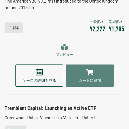
The American Bully XL, first introduced to the United Kingdom
around 2014, ha…
製本
¥2,222
¥1,705
プレビュー
ケースの詳細を見る
カートに追加
Tremblant Capital: Launching an Active ETF
Greenwood, Robin
Viceira, Luis M.
Ialenti, Robert