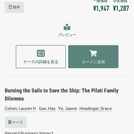
製本
¥1,947
¥1,287
プレビュー
ケースの詳細を見る
カートに追加
Burning the Sails to Save the Ship: The Pilati Family
Dilemma
Cohen, Lauren H.
Gao, Hao
Ye, Jiawei
Headinger, Grace
ケース
Harvard Business Impact