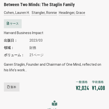
Between Two Minds: The Staglin Family
Cohen, Lauren H.
Stangler, Ronnie
Headinger, Grace
ケース
Harvard Business Impact
出版日
2023/03
領域
財務
ボリューム
21ページ
Garen Staglin, Founder and Chairman of One Mind, reflected on
his life's work…
製本
¥2,024
¥1,408