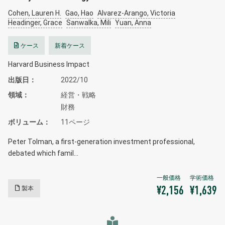
Cohen, Lauren H.
Gao, Hao
Alvarez-Arango, Victoria
Headinger, Grace
Sanwalka, Mili
Yuan, Anna
ケース
新着ケース
Harvard Business Impact
出版日
2022/10
領域
経営・戦略
財務
ボリューム
11ページ
Peter Tolman, a first-generation investment professional,
debated which famil…
製本
¥2,156
¥1,639