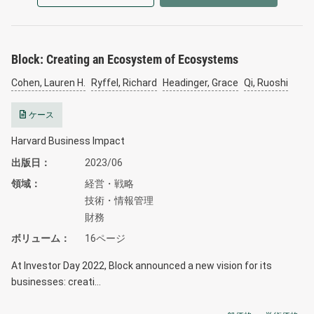
Block: Creating an Ecosystem of Ecosystems
Cohen, Lauren H.
Ryffel, Richard
Headinger, Grace
Qi, Ruoshi
ケース
Harvard Business Impact
出版日
2023/06
領域
経営・戦略
技術・情報管理
財務
ボリューム
16ページ
At Investor Day 2022, Block announced a new vision for its
businesses: creati…