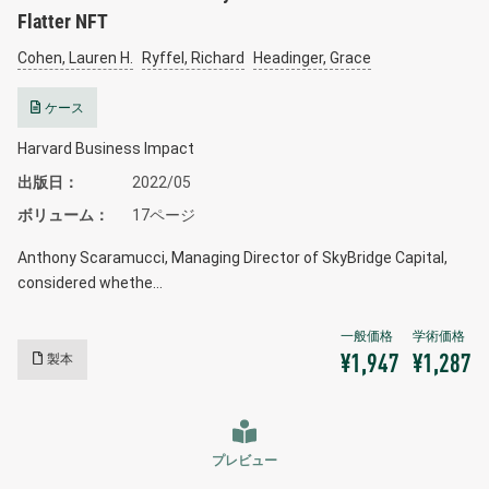
Flatter NFT
Cohen, Lauren H.
Ryffel, Richard
Headinger, Grace
ケース
Harvard Business Impact
出版日
2022/05
ボリューム
17ページ
Anthony Scaramucci, Managing Director of SkyBridge Capital,
considered whethe…
製本
¥1,947
¥1,287
プレビュー