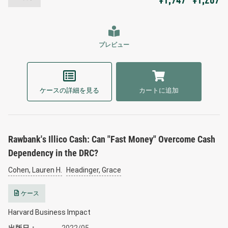
¥1,947
¥1,287
プレビュー
ケースの詳細を見る
カートに追加
Rawbank's Illico Cash: Can "Fast Money" Overcome Cash
Dependency in the DRC?
Cohen, Lauren H.
Headinger, Grace
ケース
Harvard Business Impact