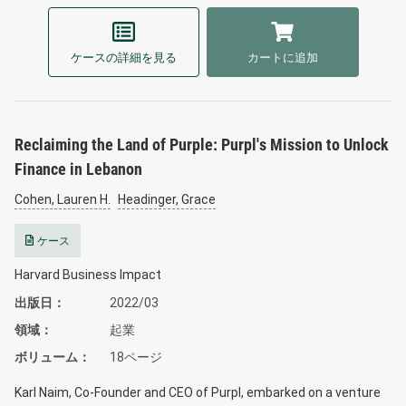
ケースの詳細を見る
カートに追加
Reclaiming the Land of Purple: Purpl's Mission to Unlock
Finance in Lebanon
Cohen, Lauren H.
Headinger, Grace
ケース
Harvard Business Impact
出版日
2022/03
領域
起業
ボリューム
18ページ
Karl Naim, Co-Founder and CEO of Purpl, embarked on a venture