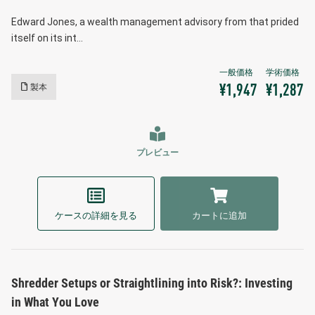
Edward Jones, a wealth management advisory from that prided
itself on its int…
製本
¥1,947
¥1,287
プレビュー
ケースの詳細を見る
カートに追加
Shredder Setups or Straightlining into Risk?: Investing
in What You Love