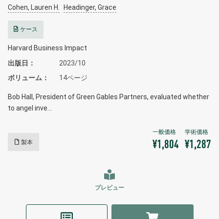
Cohen, Lauren H.
Headinger, Grace
ケース
Harvard Business Impact
出版日
2023/10
ボリューム
14ページ
Bob Hall, President of Green Gables Partners, evaluated whether
to angel inve…
製本
¥1,804
¥1,287
プレビュー