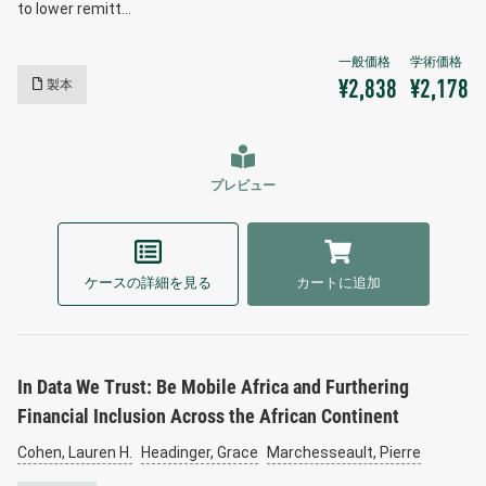
to lower remitt…
製本
¥2,838
¥2,178
プレビュー
ケースの詳細を見る
カートに追加
In Data We Trust: Be Mobile Africa and Furthering
Financial Inclusion Across the African Continent
Cohen, Lauren H.
Headinger, Grace
Marchesseault, Pierre