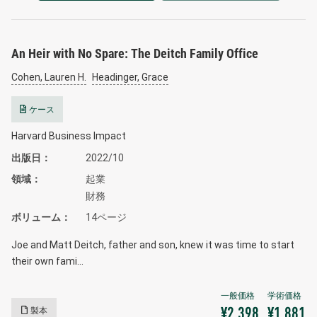
An Heir with No Spare: The Deitch Family Office
Cohen, Lauren H.
Headinger, Grace
ケース
Harvard Business Impact
出版日
2022/10
領域
起業
財務
ボリューム
14ページ
Joe and Matt Deitch, father and son, knew it was time to start
their own fami…
製本
¥2,398
¥1,881