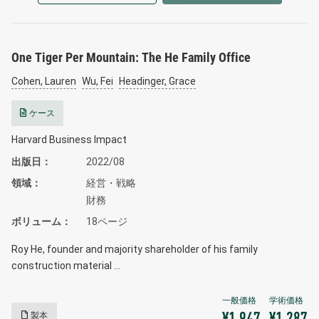
One Tiger Per Mountain: The He Family Office
Cohen, Lauren
Wu, Fei
Headinger, Grace
ケース
Harvard Business Impact
出版日
2022/08
領域
経営・戦略
財務
ボリューム
18ページ
Roy He, founder and majority shareholder of his family
construction material …
製本