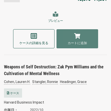
プレビュー
ケースの詳細を見る
カートに追加
Weapons of Self Destruction: Zak Pym Williams and the
Cultivation of Mental Wellness
Cohen, Lauren H.
Stangler, Ronnie
Headinger, Grace
ケース
Harvard Business Impact
出版日
2022/10