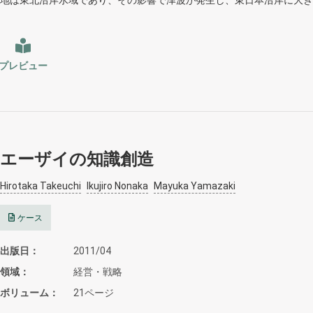
地は東北沿岸水域であり、その影響で津波が発生し、東日本沿岸に大き
プレビュー
エーザイの知識創造
Hirotaka Takeuchi
Ikujiro Nonaka
Mayuka Yamazaki
ケース
出版日
2011/04
領域
経営・戦略
ボリューム
21ページ