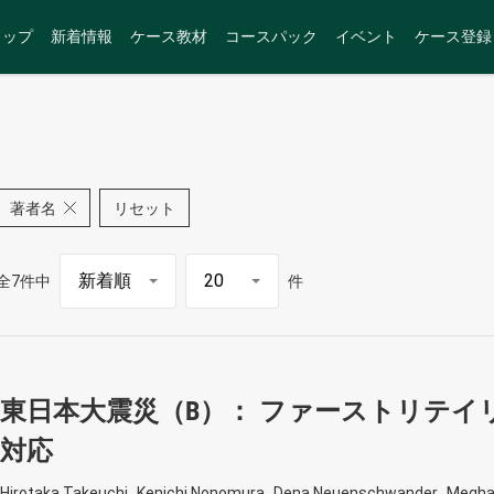
トップ
新着情報
ケース教材
コースパック
イベント
ケース登録
著者名
リセット
全7件中
件
東日本大震災（B）： ファーストリテイ
対応
Hirotaka Takeuchi
Kenichi Nonomura
Dena Neuenschwander
Meghan