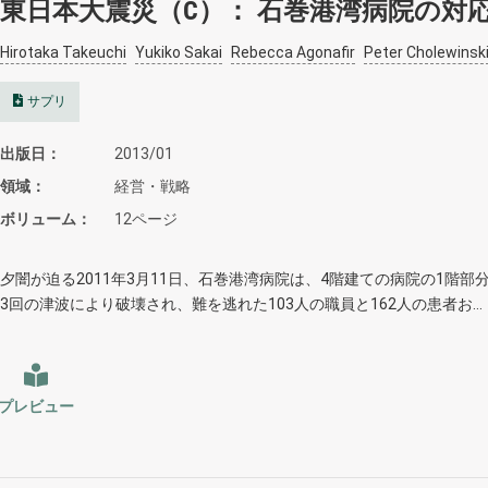
東日本大震災（C）： 石巻港湾病院の対
Hirotaka Takeuchi
Yukiko Sakai
Rebecca Agonafir
Peter Cholewinsk
サプリ
出版日
2013/01
領域
経営・戦略
ボリューム
12ページ
夕闇が迫る2011年3月11日、石巻港湾病院は、4階建ての病院の1階部
3回の津波により破壊され、難を逃れた103人の職員と162人の患者お…
プレビュー