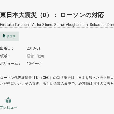
東日本大震災（D）： ローソンの対応
Hirotaka Takeuchi
Victor Stone
Samer Abughannam
Sebastien D I
サプリ
出版日
2013/01
領域
経営・戦略
ボリューム
10ページ
ローソン代表取締役社長（CEO）の新浪剛史は、日本を襲った史上最
ただ中にいた。その直後、激しい余震の最中で、経営陣は同社の災害対
プレビュー