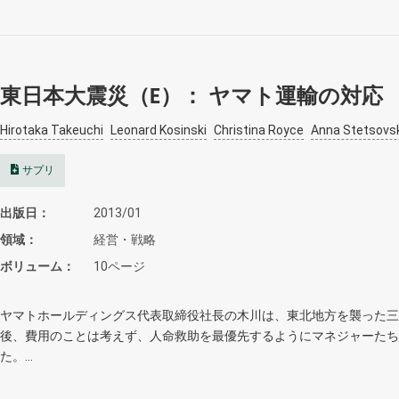
東日本大震災（E）： ヤマト運輸の対応
Hirotaka Takeuchi
Leonard Kosinski
Christina Royce
Anna Stetsovs
サプリ
出版日
2013/01
領域
経営・戦略
ボリューム
10ページ
ヤマトホールディングス代表取締役社長の木川は、東北地方を襲った三
後、費用のことは考えず、人命救助を最優先するようにマネジャーたち
た。…