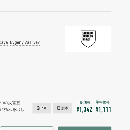
kaya
Evgeny Vasilyev
つの災害直
PDF
製本
¥1,342
¥1,111
に指示を出し