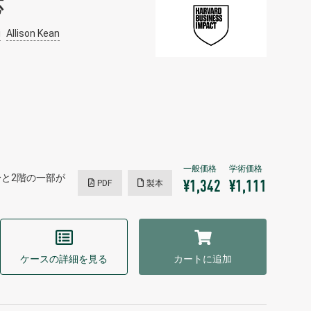
応
i
Allison Kean
分と2階の一部が
PDF
製本
¥1,342
¥1,111
ケースの詳細を見る
カートに追加