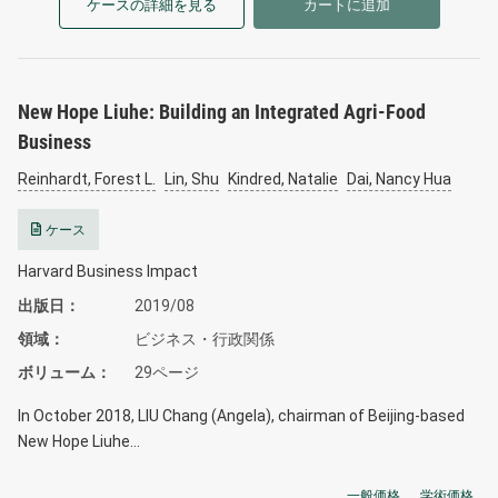
ケースの詳細を見る
カートに追加
New Hope Liuhe: Building an Integrated Agri-Food
Business
Reinhardt, Forest L.
Lin, Shu
Kindred, Natalie
Dai, Nancy Hua
ケース
Harvard Business Impact
出版日
2019/08
領域
ビジネス・行政関係
ボリューム
29ページ
In October 2018, LIU Chang (Angela), chairman of Beijing-based
New Hope Liuhe…