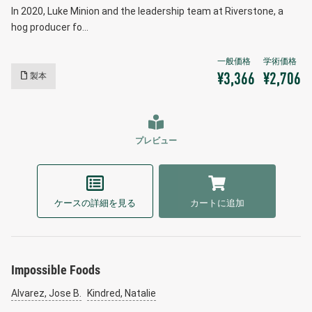
In 2020, Luke Minion and the leadership team at Riverstone, a
hog producer fo…
製本
¥3,366
¥2,706
プレビュー
ケースの詳細を見る
カートに追加
Impossible Foods
Alvarez, Jose B.
Kindred, Natalie