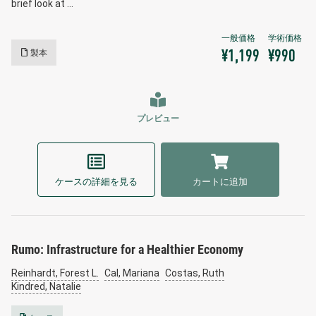
brief look at …
製本
¥1,199
¥990
プレビュー
ケースの詳細を見る
カートに追加
Rumo: Infrastructure for a Healthier Economy
Reinhardt, Forest L.
Cal, Mariana
Costas, Ruth
Kindred, Natalie