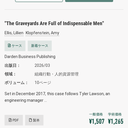
"The Graveyards Are Full of Indispensable Men"
Ellis, Lillien
Klopfenstein, Amy
ケース
新着ケース
Darden Business Publishing
出版日
2026/03
領域
組織行動・人的資源管理
ボリューム
10ページ
Set in December 2017, this case follows Tyler Lawson, an
engineering manager …
PDF
製本
¥1,507
¥1,265