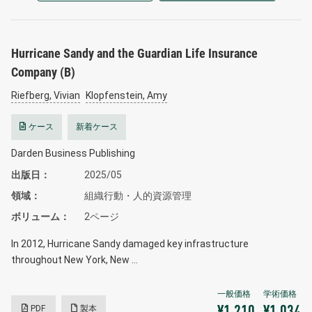
Hurricane Sandy and the Guardian Life Insurance
Company (B)
Riefberg, Vivian
Klopfenstein, Amy
ケース
新着ケース
Darden Business Publishing
出版日
2025/05
領域
組織行動・人的資源管理
ボリューム
2ページ
In 2012, Hurricane Sandy damaged key infrastructure
throughout New York, New …
PDF
製本