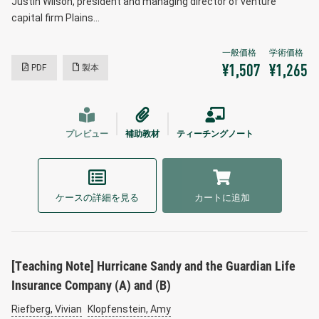
Justin Wilson, president and managing director of venture
capital firm Plains…
PDF
製本
¥1,507
¥1,265
プレビュー
補助教材
ティーチングノート
ケースの詳細を見る
カートに追加
[Teaching Note] Hurricane Sandy and the Guardian Life
Insurance Company (A) and (B)
Riefberg, Vivian
Klopfenstein, Amy