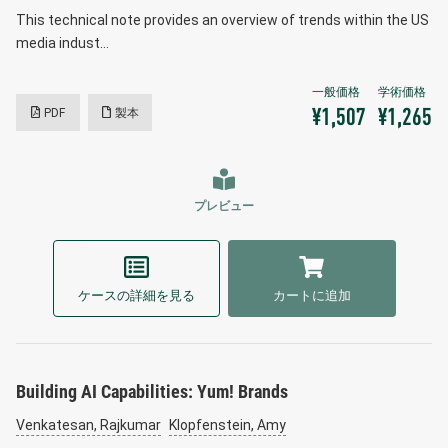
This technical note provides an overview of trends within the US
media indust…
PDF
製本
¥1,507
¥1,265
プレビュー
ケースの詳細を見る
カートに追加
Building AI Capabilities: Yum! Brands
Venkatesan, Rajkumar
Klopfenstein, Amy