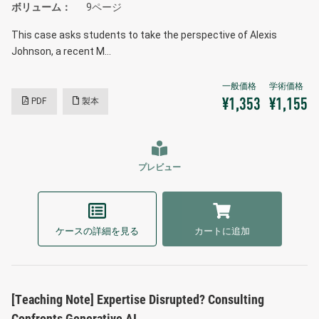
ボリューム
9ページ
This case asks students to take the perspective of Alexis
Johnson, a recent M…
PDF
製本
¥1,353
¥1,155
プレビュー
ケースの詳細を見る
カートに追加
[Teaching Note] Expertise Disrupted? Consulting
Confronts Generative AI