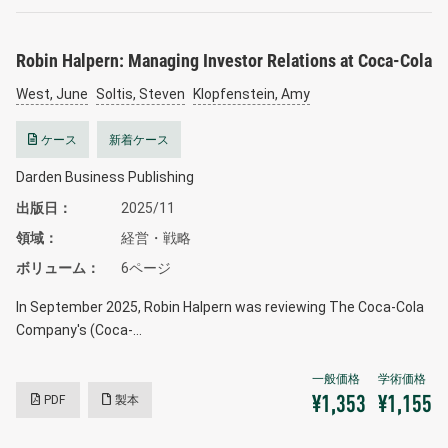
Robin Halpern: Managing Investor Relations at Coca-Cola
West, June
Soltis, Steven
Klopfenstein, Amy
ケース
新着ケース
Darden Business Publishing
出版日
2025/11
領域
経営・戦略
ボリューム
6ページ
In September 2025, Robin Halpern was reviewing The Coca-Cola
Company's (Coca-…
PDF
製本
¥1,353
¥1,155