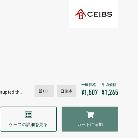
PDF
製本
¥1,507
¥1,265
srupted th…
ケースの詳細を見る
カートに追加