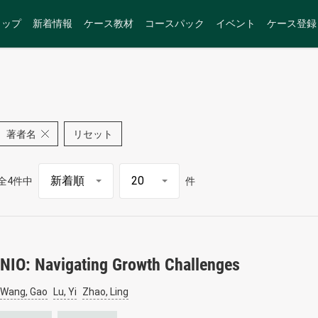
トップ
新着情報
ケース教材
コースパック
イベント
ケース登録
著者名
リセット
全4件中
件
NIO: Navigating Growth Challenges
Wang, Gao
Lu, Yi
Zhao, Ling