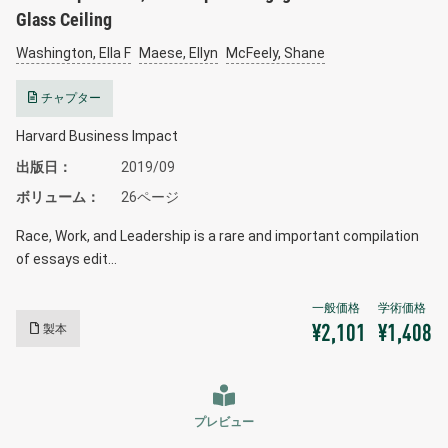
Glass Ceiling
Washington, Ella F
Maese, Ellyn
McFeely, Shane
チャプター
Harvard Business Impact
出版日
2019/09
ボリューム
26ページ
Race, Work, and Leadership is a rare and important compilation
of essays edit…
製本
¥2,101
¥1,408
プレビュー