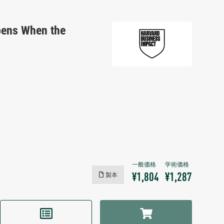
pens When the
製本
¥1,804
¥1,287