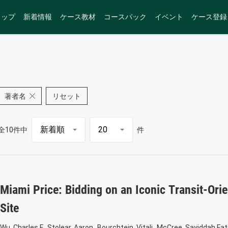
トップ
新着情報
ケース教材
コースパック
イベント
ケース登録
著者名
リセット
全10件中
件
Miami Price: Bidding on an Iconic Transit-Or
Site
Wu, Charles F
Stolear, Aaron
Bourchtein, Vitali
McCree, Sayiddah Fa