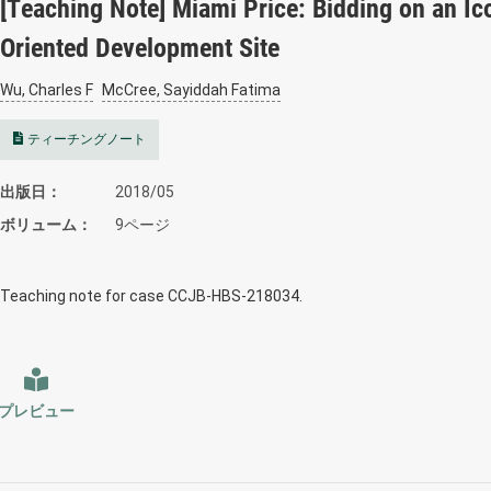
[Teaching Note] Miami Price: Bidding on an Ic
Oriented Development Site
Wu, Charles F
McCree, Sayiddah Fatima
ティーチングノート
出版日
2018/05
ボリューム
9ページ
Teaching note for case CCJB-HBS-218034.
プレビュー