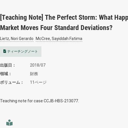
[Teaching Note] The Perfect Storm: What Hap
Market Moves Four Standard Deviations?
Lietz, Nori Gerardo
McCree, Sayiddah Fatima
ティーチングノート
出版日
2018/07
領域
財務
ボリューム
11ページ
Teaching note for case CCJB-HBS-213077.