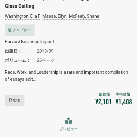
Glass Ceiling
Washington, Ella F
Maese, Ellyn
McFeely, Shane
チャプター
Harvard Business Impact
出版日
2019/09
ボリューム
26ページ
Race, Work, and Leadership is a rare and important compilation
of essays edit…
製本
¥2,101
¥1,408
プレビュー