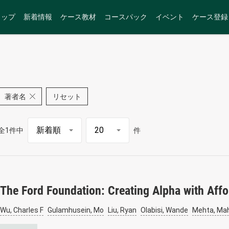
トップ
新着情報
ケース教材
コースパック
イベント
ケース登録
著者名
リセット
全1件中
件
The Ford Foundation: Creating Alpha with Aff
Wu, Charles F
Gulamhusein, Mo
Liu, Ryan
Olabisi, Wande
Mehta, Ma