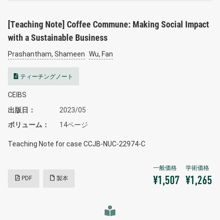
[Teaching Note] Coffee Commune: Making Social Impact
with a Sustainable Business
Prashantham, Shameen
Wu, Fan
ティーチングノート
CEIBS
出版日
2023/05
ボリューム
14ページ
Teaching Note for case CCJB-NUC-22974-C
PDF
製本
¥1,507
¥1,265