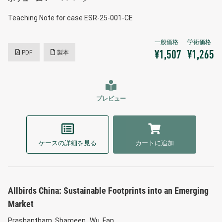
Teaching Note for case ESR-25-001-CE
PDF
製本
¥1,507
¥1,265
プレビュー
ケースの詳細を見る
カートに追加
Allbirds China: Sustainable Footprints into an Emerging
Market
Prashantham, Shameen
Wu, Fan