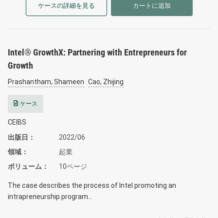
ケースの詳細を見る
カートに追加
Intel® GrowthX: Partnering with Entrepreneurs for
Growth
Prashantham, Shameen
Cao, Zhijing
ケース
CEIBS
出版日
2022/06
領域
起業
ボリューム
10ページ
The case describes the process of Intel promoting an
intrapreneurship program…