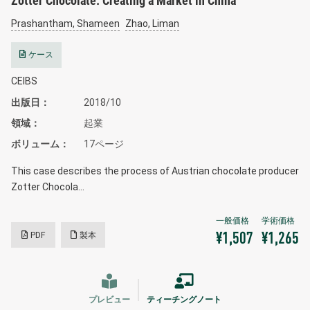
Zotter Chocolate: Creating a Market in China
Prashantham, Shameen
Zhao, Liman
ケース
CEIBS
出版日
2018/10
領域
起業
ボリューム
17ページ
This case describes the process of Austrian chocolate producer
Zotter Chocola…
PDF
製本
¥1,507
¥1,265
プレビュー
ティーチングノート