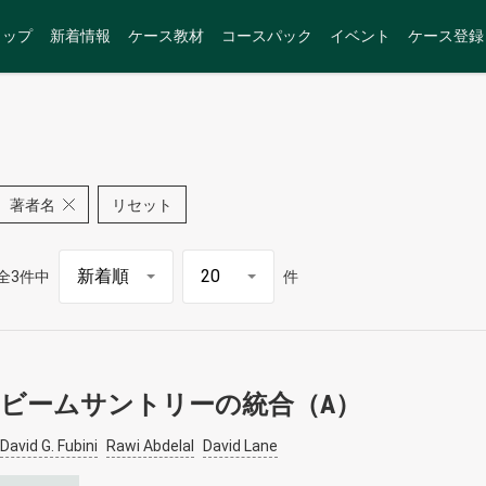
トップ
新着情報
ケース教材
コースパック
イベント
ケース登録
著者名
リセット
全3件中
件
ビームサントリーの統合（A）
David G. Fubini
Rawi Abdelal
David Lane