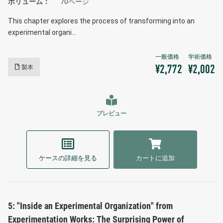
ボリューム
70ページ
This chapter explores the process of transforming into an
experimental organi…
製本
¥2,772
¥2,002
プレビュー
ケースの詳細を見る
カートに追加
5: "Inside an Experimental Organization" from
Experimentation Works: The Surprising Power of