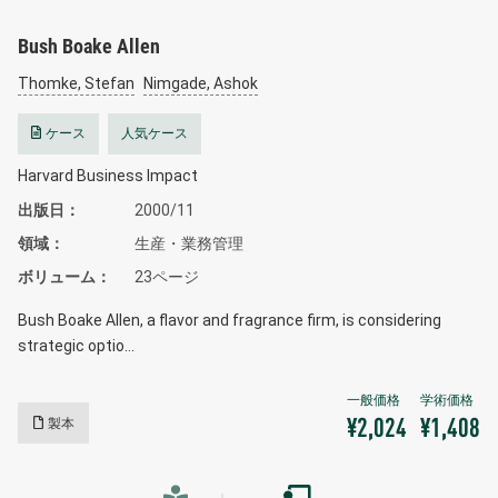
Bush Boake Allen
Thomke, Stefan
Nimgade, Ashok
ケース
人気ケース
Harvard Business Impact
出版日
2000/11
領域
生産・業務管理
ボリューム
23ページ
Bush Boake Allen, a flavor and fragrance firm, is considering
strategic optio…
製本
¥2,024
¥1,408