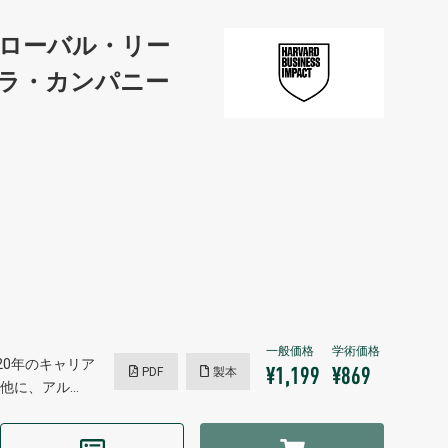
ローバル・リー
ラ・カンパニー
0年のキャリア
PDF
製本
¥1,199
¥869
他に、アル…