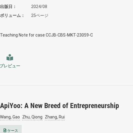
出版日
2024/08
ボリューム
25ページ
Teaching Note for case CCJB-CBS-MKT-23059-C
プレビュー
ApiYoo: A New Breed of Entrepreneurship
Wang, Gao
Zhu, Qiong
Zhang, Rui
ケース