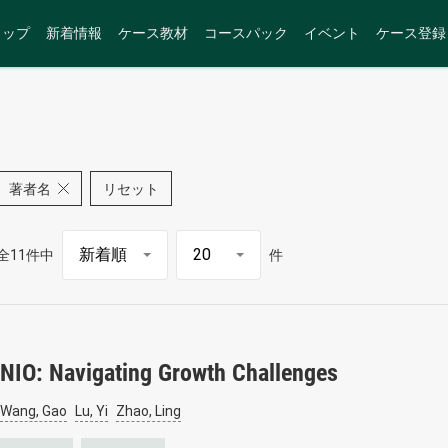
トップ
新着情報
ケース教材
コースパック
イベント
ケース登録
著者名
リセット
全11件中
件
NIO: Navigating Growth Challenges
Wang, Gao
Lu, Yi
Zhao, Ling