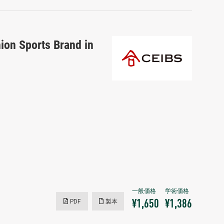
hion Sports Brand in
PDF
製本
¥1,650
¥1,386