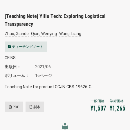
[Teaching Note] Yiliu Tech: Exploring Logistical
Transparency
Zhao, Xiande
Qian, Wenying
Wang, Liang
ティーチングノート
CEIBS
出版日
2021/06
ボリューム
16ページ
Teaching Note for product CCJB-CBS-19626-C
PDF
製本
¥1,507
¥1,265