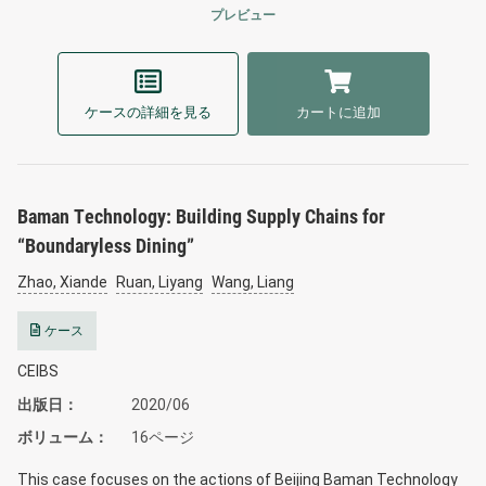
プレビュー
ケースの詳細を見る
カートに追加
Baman Technology: Building Supply Chains for
“Boundaryless Dining”
Zhao, Xiande
Ruan, Liyang
Wang, Liang
ケース
CEIBS
出版日
2020/06
ボリューム
16ページ
This case focuses on the actions of Beijing Baman Technology