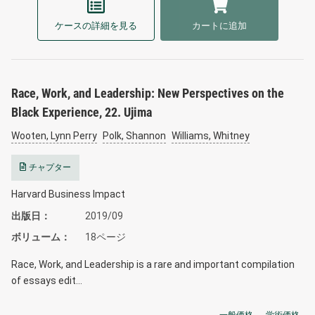
ケースの詳細を見る
カートに追加
Race, Work, and Leadership: New Perspectives on the
Black Experience, 22. Ujima
Wooten, Lynn Perry
Polk, Shannon
Williams, Whitney
チャプター
Harvard Business Impact
出版日
2019/09
ボリューム
18ページ
Race, Work, and Leadership is a rare and important compilation
of essays edit…