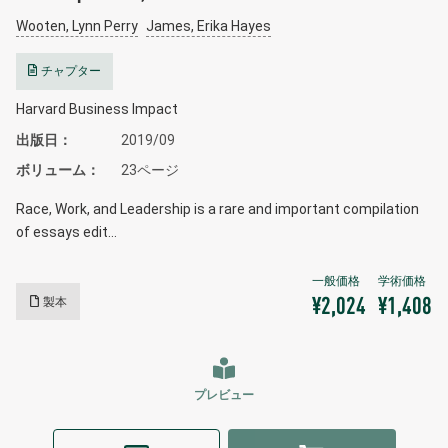
Wooten, Lynn Perry
James, Erika Hayes
チャプター
Harvard Business Impact
出版日
2019/09
ボリューム
23ページ
Race, Work, and Leadership is a rare and important compilation
of essays edit…
製本
¥2,024
¥1,408
プレビュー