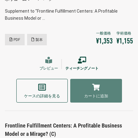
Supplement to "Frontline Fulfillment Centers: A Profitable
Business Model or …
PDF
製本
¥1,353
¥1,155
プレビュー
ティーチングノート
ケースの詳細を見る
カートに追加
Frontline Fulfillment Centers: A Profitable Business
Model or a Mirage? (C)