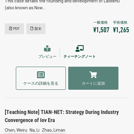
This case details the founding and development of Laoliehu
(also known as Now…
PDF
製本
¥1,507
¥1,265
プレビュー
ティーチングノート
ケースの詳細を見る
カートに追加
[Teaching Note] TIAN-NET: Strategy During Industry
Convergence of Iov Era
Chen, Weiru
Na, Li
Zhao, Liman