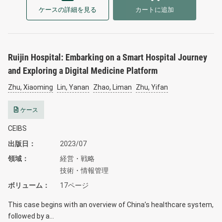
ケースの詳細を見る
カートに追加
Ruijin Hospital: Embarking on a Smart Hospital Journey
and Exploring a Digital Medicine Platform
Zhu, Xiaoming
Lin, Yanan
Zhao, Liman
Zhu, Yifan
ケース
CEIBS
出版日
2023/07
領域
経営・戦略
技術・情報管理
ボリューム
17ページ
This case begins with an overview of China’s healthcare system,
followed by a…