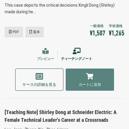
This case depicts the critical decisions Xingli Dong (Shirley)
made during he…
PDF
製本
¥1,507
¥1,265
プレビュー
ティーチングノート
ケースの詳細を見る
カートに追加
[Teaching Note] Shirley Dong at Schneider Electric: A
Female Technical Leader's Career at a Crossroads