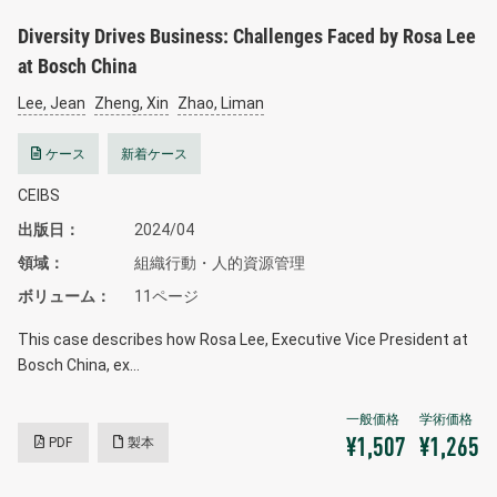
Diversity Drives Business: Challenges Faced by Rosa Lee
at Bosch China
Lee, Jean
Zheng, Xin
Zhao, Liman
ケース
新着ケース
CEIBS
出版日
2024/04
領域
組織行動・人的資源管理
ボリューム
11ページ
This case describes how Rosa Lee, Executive Vice President at
Bosch China, ex…
PDF
製本
¥1,507
¥1,265