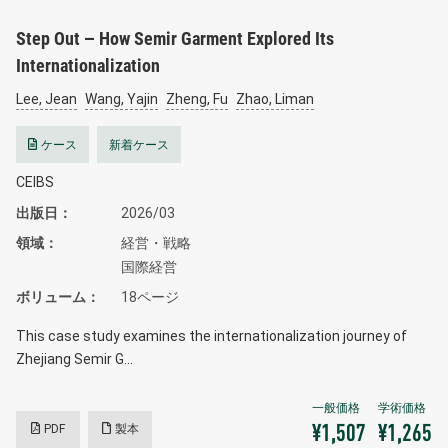
Step Out – How Semir Garment Explored Its
Internationalization
Lee, Jean
Wang, Yajin
Zheng, Fu
Zhao, Liman
ケース
新着ケース
CEIBS
出版日
2026/03
領域
経営・戦略
国際経営
ボリューム
18ページ
This case study examines the internationalization journey of
Zhejiang Semir G…
PDF
製本
¥1,507
¥1,265