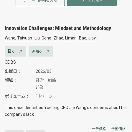
Innovation Challenges: Mindset and Methodology
Wang, Taiyuan
Liu, Geng
Zhao, Liman
Bao, Jiayi
ケース
新着ケース
CEIBS
出版日
2026/03
領域
経営・戦略
起業
ボリューム
11ページ
This case describes Yuelong CEO Jie Wang's concerns about his
company's lack …