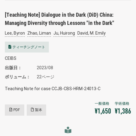
[Teaching Note] Dialogue in the Dark (DiD) China:
Managing Diversity through Lessons "in the Dark"
Lee, Byron
Zhao, Liman
Ju, Huirong
David, M. Emily
ティーチングノート
CEIBS
出版日
2023/08
ボリューム
22ページ
Teaching Note for case CCJB-CBS-HRM-24013-C
PDF
製本
¥1,650
¥1,386