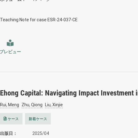
Teaching Note for case ESR-24-037-CE
プレビュー
Ehong Capital: Navigating Impact Investment 
Rui, Meng
Zhu, Qiong
Liu, Xinjie
ケース
新着ケース
出版日
2025/04