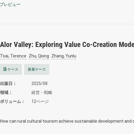
プレビュー
Alor Valley: Exploring Value Co-Creation Mode
Tsai, Terence
Zhu, Qiong
Zhang, Yunlu
ケース
新着ケース
出版日
2025/08
領域
経営・戦略
ボリューム
12ページ
How can rural cultural tourism achieve sustainable development and 