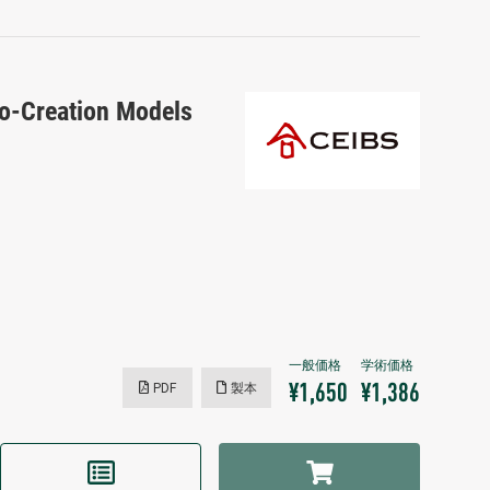
Co-Creation Models
PDF
製本
¥1,650
¥1,386