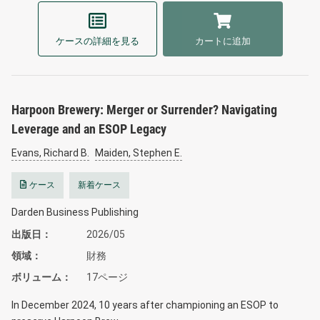
ケースの詳細を見る
カートに追加
Harpoon Brewery: Merger or Surrender? Navigating
Leverage and an ESOP Legacy
Evans, Richard B.
Maiden, Stephen E.
ケース
新着ケース
Darden Business Publishing
出版日
2026/05
領域
財務
ボリューム
17ページ
In December 2024, 10 years after championing an ESOP to