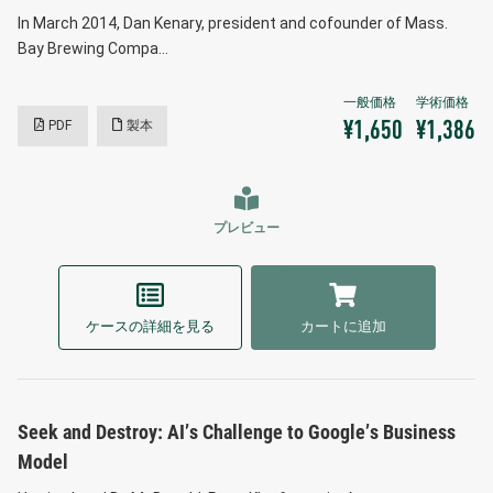
In March 2014, Dan Kenary, president and cofounder of Mass.
Bay Brewing Compa…
PDF
製本
¥1,650
¥1,386
プレビュー
ケースの詳細を見る
カートに追加
Seek and Destroy: AI’s Challenge to Google’s Business
Model