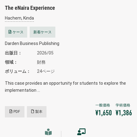
The eNaira Experience
Hachem, Kinda
ケース
新着ケース
Darden Business Publishing
出版日
2026/05
領域
財務
ボリューム
24ページ
This case provides an opportunity for students to explore the
implementation …
PDF
製本
¥1,650
¥1,386