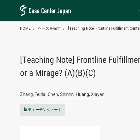
HOME
ケースを探す
[Teaching Note] Frontline Fulfillment Cente
[Teaching Note] Frontline Fulfillm
or a Mirage? (A)(B)(C)
Zhang, Feida
Chen, Shimin
Huang, Xiayan
ティーチングノート