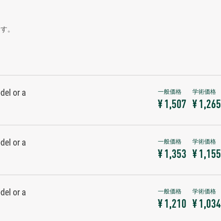
ます。
del or a
¥ 1,507
¥ 1,265
del or a
¥ 1,353
¥ 1,155
del or a
¥ 1,210
¥ 1,034