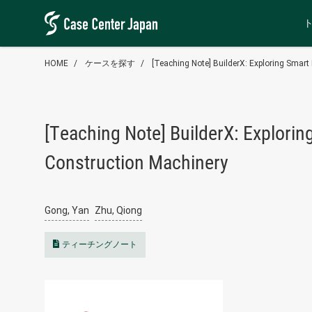
HOME
ケースを探す
[Teaching Note] BuilderX: Exploring Smar
[Teaching Note] BuilderX: Explorin
Construction Machinery
Gong, Yan
Zhu, Qiong
ティーチングノート