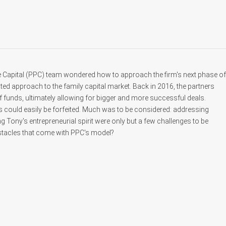
ate Capital (PPC) team wondered how to approach the firm's next phase of
ated approach to the family capital market. Back in 2016, the partners
of funds, ultimately allowing for bigger and more successful deals.
ess could easily be forfeited. Much was to be considered: addressing
g Tony's entrepreneurial spirit were only but a few challenges to be
stacles that come with PPC's model?