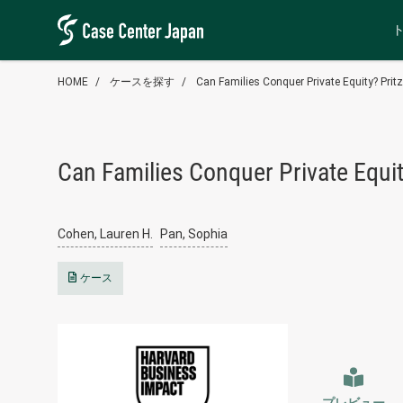
HOME
ケースを探す
Can Families Conquer Private Equity? Pritz
Can Families Conquer Private Equity
Cohen, Lauren H.
Pan, Sophia
ケース