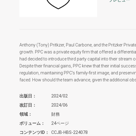
プレビュー
Anthony (Tony) Pritkzer, Paul Carbone, and the Pritzker Priv
growth. PPC was a private equity firm that offered a differenti
had decided to introduce third party capital into their stream 
Despite their financial gains, PPC knew that their initial succ
regulation, maintaining PPC's family-first image, and preservin
faced. How should the team advance, given the additional ob
出版日
2024/02
改訂日
2024/06
領域
財務
ボリューム
24ページ
コンテンツID
CCJB-HBS-224078