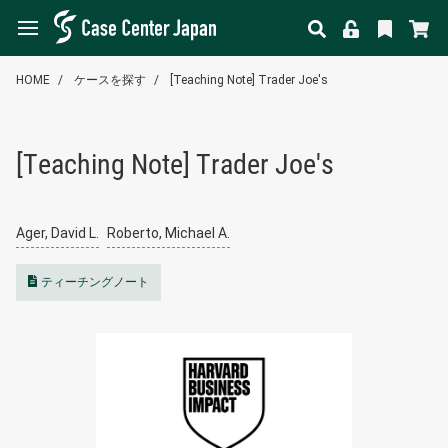
HOME
ケースを探す
[Teaching Note] Trader Joe's
[Teaching Note] Trader Joe's
Ager, David L.
Roberto, Michael A.
ティーチングノート