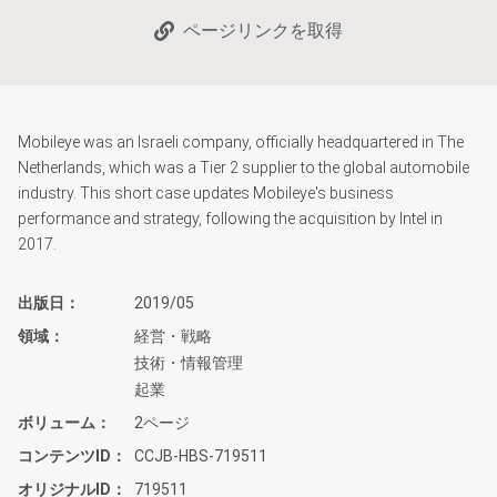
ページリンクを取得
Mobileye was an Israeli company, officially headquartered in The
Netherlands, which was a Tier 2 supplier to the global automobile
industry. This short case updates Mobileye's business
performance and strategy, following the acquisition by Intel in
2017.
出版日
2019/05
領域
経営・戦略
技術・情報管理
起業
ボリューム
2ページ
コンテンツID
CCJB-HBS-719511
オリジナルID
719511