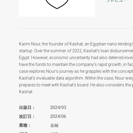
プレビュー
Karim Nour, the founder of Kashat, an Egyptian nano-lending
startup. Over the summer of 2022, Kashat's loan disbursemen
Egypt. However, economic uncertainty had also deterred invest
have the funds to maintain the company's rapid growth, in fa
case explores Nour's journey as he grapples with the concept 
Kashat's invaluable data algorithm. Within the case, Nour weig
prepares to meet with Kashat's board. He also considers the p
Kashat.
出版日
2024/03
改訂日
2024/06
業種
金融