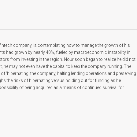
 fintech company, is contemplating how to manage the growth of his
ts had grown by nearly 40%, fueled by macroeconomic instability in
ors from investing in the region. Nour soon began to realize he did not
ct, he may not even have the capital to keep the company running. The
of 'hibernating' the company, halting lending operations and preserving
hs the risks of hibernating versus holding out for funding as he
ossibility of being acquired as a means of continued survival for