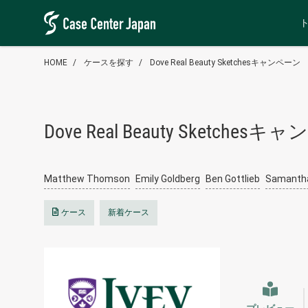
HOME
ケースを探す
Dove Real Beauty Sketchesキャンペーン
Dove Real Beauty Sketches
Matthew Thomson
Emily Goldberg
Ben Gottlieb
Samanth
ケース
新着ケース