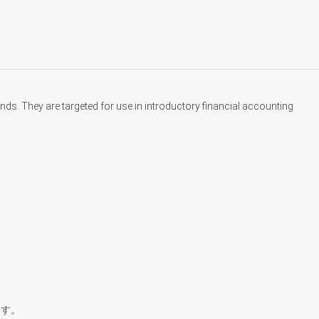
ds. They are targeted for use in introductory financial accounting
ます。