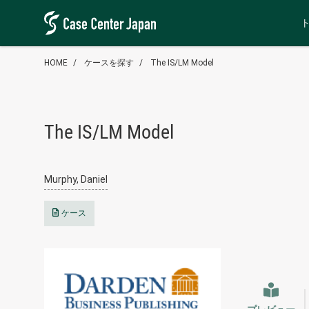
HOME
ケースを探す
The IS/LM Model
The IS/LM Model
Murphy, Daniel
ケース