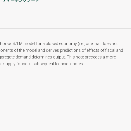
ティーチングノート
rkhorse IS/LM model for a closed economy (i.e., one that does not
onents of the model and derives predictions of effects of fiscal and
 aggregate demand determines output. This note precedes a more
 supply found in subsequent technical notes.