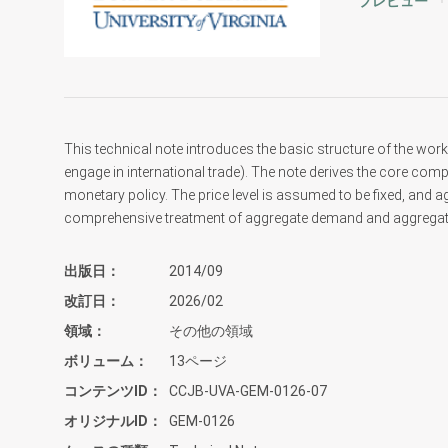
プレビュー
This technical note introduces the basic structure of the wo
engage in international trade). The note derives the core comp
monetary policy. The price level is assumed to be fixed, and
comprehensive treatment of aggregate demand and aggregate
出版日
2014/09
改訂日
2026/02
領域
その他の領域
ボリューム
13ページ
コンテンツID
CCJB-UVA-GEM-0126-07
オリジナルID
GEM-0126