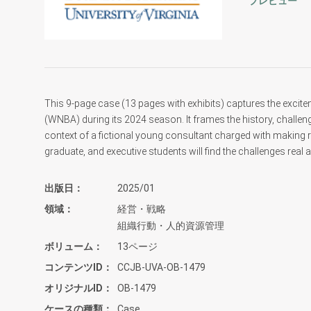
プレビュー
This 9-page case (13 pages with exhibits) captures the exci
(WNBA) during its 2024 season. It frames the history, challen
context of a fictional young consultant charged with maki
graduate, and executive students will find the challenges real
出版日
2025/01
領域
経営・戦略
組織行動・人的資源管理
ボリューム
13ページ
コンテンツID
CCJB-UVA-OB-1479
オリジナルID
OB-1479
ケースの種類
Case