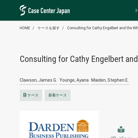
HOME
ケースを探す
Consulting for Cathy Engelbert and the 
Consulting for Cathy Engelbert an
Clawson, James G.
Younge, Ayana
Maiden, Stephen E.
ケース
新着ケース