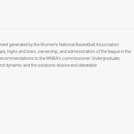
tement generated by the Women's National Basketball Association
ges, highs and lows, ownership, and administration of the league in the
ng recommendations to the WNBA's commissioner. Undergraduate,
 and dynamic and the solutions elusive and debatable.