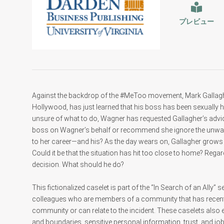
プレビュー
Against the backdrop of the #MeToo movement, Mark Gallagher,
Hollywood, has just learned that his boss has been sexually 
unsure of what to do, Wagner has requested Gallagher’s advic
boss on Wagner’s behalf or recommend she ignore the unwant
to her career—and his? As the day wears on, Gallagher grow
Could it be that the situation has hit too close to home? Re
decision. What should he do?
This fictionalized caselet is part of the “In Search of an Ally
colleagues who are members of a community that has recentl
community or can relate to the incident. These caselets also
and boundaries, sensitive personal information, trust, and j