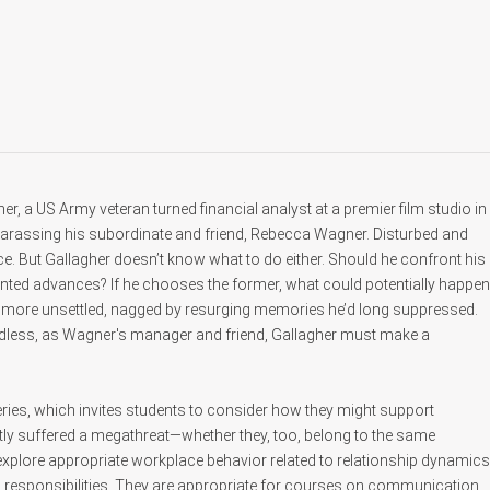
 a US Army veteran turned financial analyst at a premier film studio in
harassing his subordinate and friend, Rebecca Wagner. Disturbed and
e. But Gallagher doesn’t know what to do either. Should he confront his
ed advances? If he chooses the former, what could potentially happen
s more unsettled, nagged by resurging memories he’d long suppressed.
gardless, as Wagner's manager and friend, Gallagher must make a
” series, which invites students to consider how they might support
y suffered a megathreat—whether they, too, belong to the same
 explore appropriate workplace behavior related to relationship dynamics
ob responsibilities. They are appropriate for courses on communication,