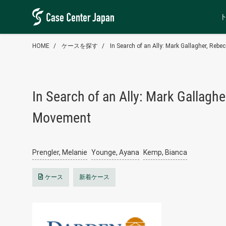
HOME
ケースを探す
In Search of an Ally: Mark Gallagher, Re
In Search of an Ally: Mark Gallag
Movement
Prengler, Melanie
Younge, Ayana
Kemp, Bianca
ケース
新着ケース