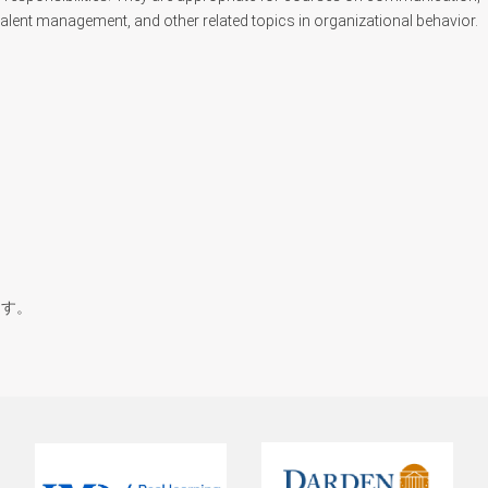
talent management, and other related topics in organizational behavior.
ます。