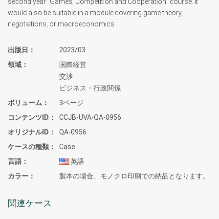
second year “Games, Competition and Cooperation” course. It
would also be suitable in a module covering game theory,
negotiations, or macroeconomics.
出版日
2023/03
領域
国際経営
交渉
ビジネス・行政関係
ボリューム
3ページ
コンテンツID
CCJB-UVA-QA-0956
オリジナルID
QA-0956
ケースの種類
Case
言語
英語
カラー
製本の場合、モノクロ印刷での納品となります。
関連ケース