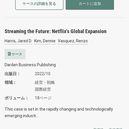
ケースの詳細を見る
カートに追加
Streaming the Future: Netflix's Global Expansion
Harris, Jared D.
Kim, Dennie
Vasquez, Renzo
ケース
Darden Business Publishing
出版日
2022/10
領域
経営・戦略
国際経営
ボリューム
18ページ
This case is set in the rapidly changing and technologically
emerging industr…