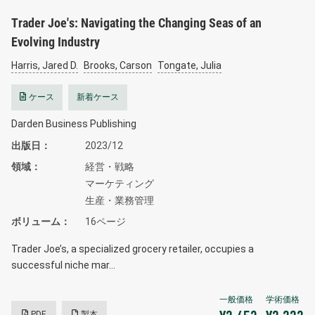
Trader Joe's: Navigating the Changing Seas of an
Evolving Industry
Harris, Jared D.
Brooks, Carson
Tongate, Julia
ケース
新着ケース
Darden Business Publishing
出版日
2023/12
領域
経営・戦略
マーケティング
生産・業務管理
ボリューム
16ページ
Trader Joe’s, a specialized grocery retailer, occupies a
successful niche mar…
PDF
製本