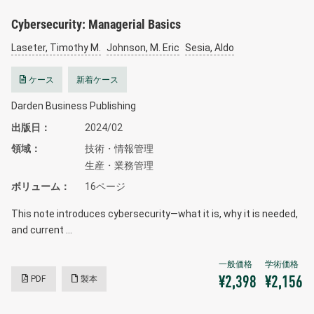
Cybersecurity: Managerial Basics
Laseter, Timothy M.
Johnson, M. Eric
Sesia, Aldo
ケース
新着ケース
Darden Business Publishing
出版日
2024/02
領域
技術・情報管理
生産・業務管理
ボリューム
16ページ
This note introduces cybersecurity—what it is, why it is needed,
and current …
PDF
製本
¥2,398
¥2,156