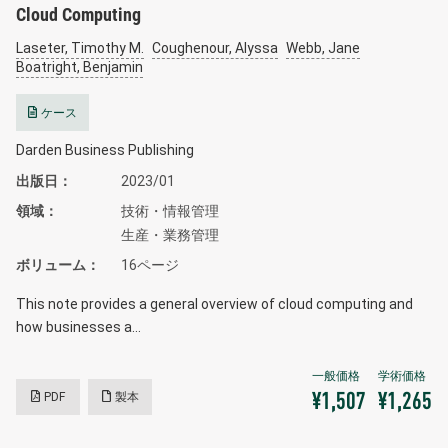
Cloud Computing
Laseter, Timothy M.
Coughenour, Alyssa
Webb, Jane
Boatright, Benjamin
ケース
Darden Business Publishing
出版日
2023/01
領域
技術・情報管理
生産・業務管理
ボリューム
16ページ
This note provides a general overview of cloud computing and
how businesses a…
PDF
製本
¥1,507
¥1,265