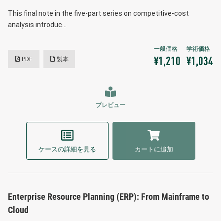
This final note in the five-part series on competitive-cost
analysis introduc…
PDF
製本
¥1,210
¥1,034
プレビュー
ケースの詳細を見る
カートに追加
Enterprise Resource Planning (ERP): From Mainframe to
Cloud