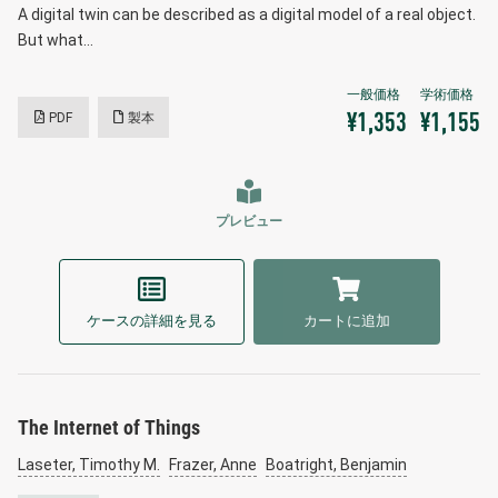
A digital twin can be described as a digital model of a real object.
But what…
PDF
製本
¥1,353
¥1,155
プレビュー
ケースの詳細を見る
カートに追加
The Internet of Things
Laseter, Timothy M.
Frazer, Anne
Boatright, Benjamin