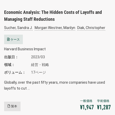
Economic Analysis: The Hidden Costs of Layoffs and
Managing Staff Reductions
Sucher, Sandra J.
Morgan Westner, Marilyn
Diak, Christopher
ケース
Harvard Business Impact
出版日
2023/03
領域
経営・戦略
ボリューム
17ページ
Globally, over the past fifty years, more companies have used
layoffs to cut …
製本
¥1,947
¥1,287