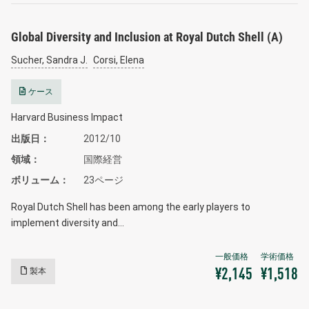
Global Diversity and Inclusion at Royal Dutch Shell (A)
Sucher, Sandra J.
Corsi, Elena
ケース
Harvard Business Impact
出版日
2012/10
領域
国際経営
ボリューム
23ページ
Royal Dutch Shell has been among the early players to
implement diversity and…
製本
¥2,145
¥1,518