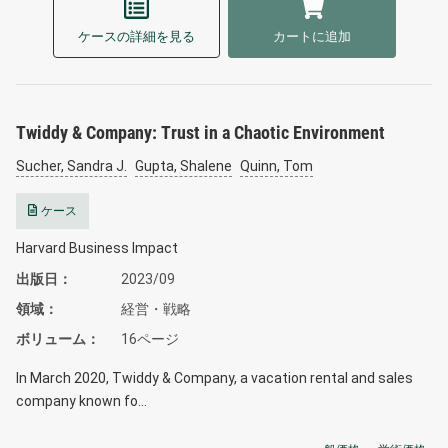
ケースの詳細を見る
カートに追加
Twiddy & Company: Trust in a Chaotic Environment
Sucher, Sandra J.
Gupta, Shalene
Quinn, Tom
ケース
Harvard Business Impact
出版日
2023/09
領域
経営・戦略
ボリューム
16ページ
In March 2020, Twiddy & Company, a vacation rental and sales
company known fo…