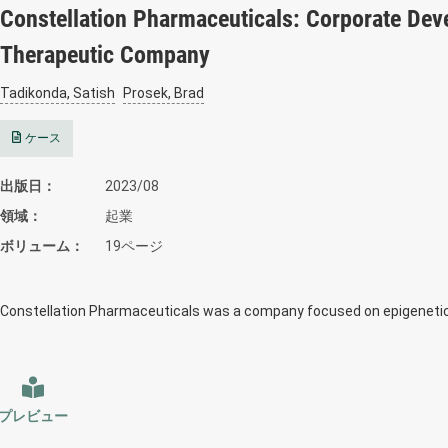
Constellation Pharmaceuticals: Corporate Dev
Therapeutic Company
Tadikonda, Satish
Prosek, Brad
ケース
出版日
2023/08
領域
起業
ボリューム
19ページ
Constellation Pharmaceuticals was a company focused on epigenetic
プレビュー