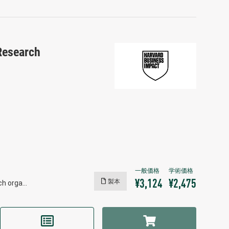
 Research
製本
¥3,124
¥2,475
rch orga…