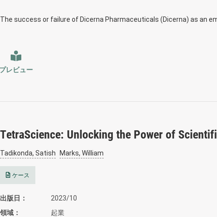
The success or failure of Dicerna Pharmaceuticals (Dicerna) as an e
プレビュー
TetraScience: Unlocking the Power of Scientif
Tadikonda, Satish
Marks, William
ケース
出版日
2023/10
領域
起業