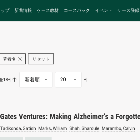
トップ
新着情報
ケース教材
コースパック
イベント
ケース登録
著者名
リセット
全18件中
件
Gates Ventures: Making Alzheimer's a Forgott
Tadikonda, Satish
Marks, William
Shah, Shardule
Marambo, Calvin