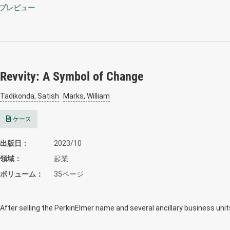
プレビュー
Revvity: A Symbol of Change
Tadikonda, Satish
Marks, William
ケース
出版日
2023/10
領域
起業
ボリューム
35ページ
After selling the PerkinElmer name and several ancillary business unit