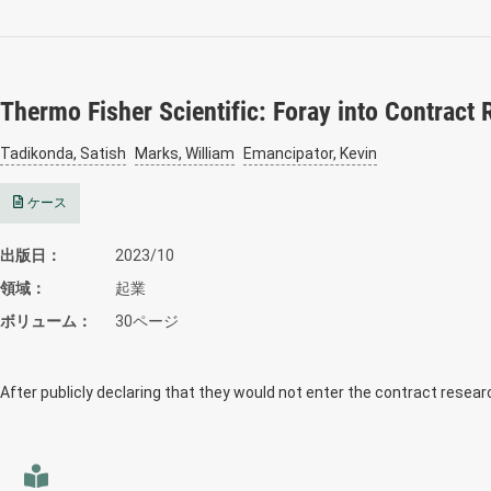
Thermo Fisher Scientific: Foray into Contract
Tadikonda, Satish
Marks, William
Emancipator, Kevin
ケース
出版日
2023/10
領域
起業
ボリューム
30ページ
After publicly declaring that they would not enter the contract resea