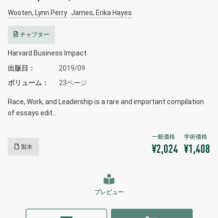
Wooten, Lynn Perry
James, Erika Hayes
チャプター
Harvard Business Impact
出版日
2019/09
ボリューム
23ページ
Race, Work, and Leadership is a rare and important compilation
of essays edit…
製本
¥2,024
¥1,408
プレビュー