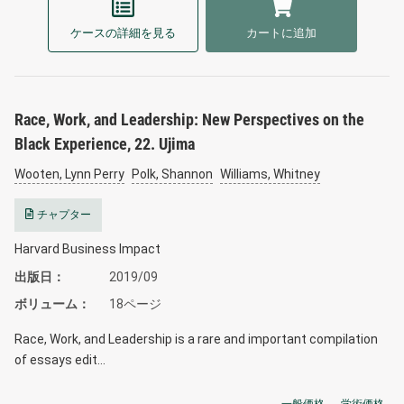
ケースの詳細を見る
カートに追加
Race, Work, and Leadership: New Perspectives on the
Black Experience, 22. Ujima
Wooten, Lynn Perry
Polk, Shannon
Williams, Whitney
チャプター
Harvard Business Impact
出版日
2019/09
ボリューム
18ページ
Race, Work, and Leadership is a rare and important compilation
of essays edit…