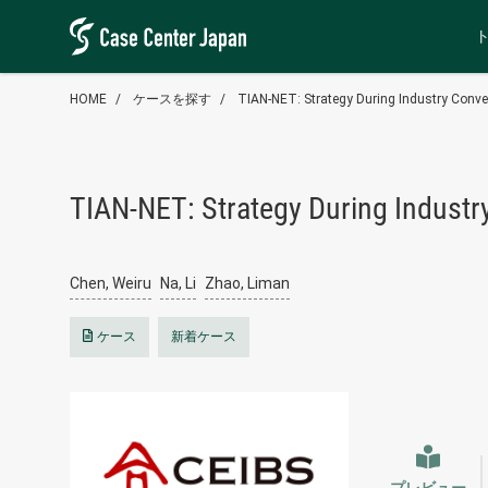
HOME
ケースを探す
TIAN-NET: Strategy During Industry Conve
TIAN-NET: Strategy During Industr
Chen, Weiru
Na, Li
Zhao, Liman
ケース
新着ケース