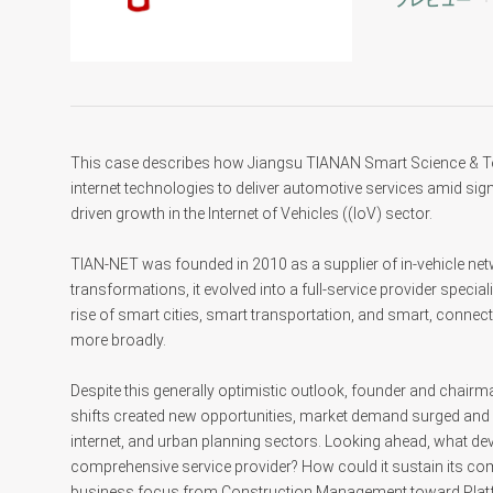
プレビュー
This case describes how Jiangsu TIANAN Smart Science & Tech
internet technologies to deliver automotive services amid signi
driven growth in the Internet of Vehicles ((IoV) sector.
TIAN-NET was founded in 2010 as a supplier of in-vehicle n
transformations, it evolved into a full-service provider special
rise of smart cities, smart transportation, and smart, connec
more broadly.
Despite this generally optimistic outlook, founder and chair
shifts created new opportunities, market demand surged and
internet, and urban planning sectors. Looking ahead, what de
comprehensive service provider? How could it sustain its com
business focus from Construction Management toward Platf