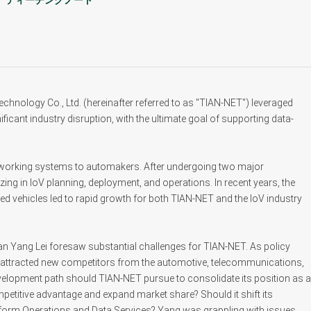
ティーチングノート
nology Co., Ltd. (hereinafter referred to as "TIAN-NET") leveraged
ficant industry disruption, with the ultimate goal of supporting data-
etworking systems to automakers. After undergoing two major
izing in IoV planning, deployment, and operations. In recent years, the
ted vehicles led to rapid growth for both TIAN-NET and the IoV industry
man Yang Lei foresaw substantial challenges for TIAN-NET. As policy
 attracted new competitors from the automotive, telecommunications,
velopment path should TIAN-NET pursue to consolidate its position as a
petitive advantage and expand market share? Should it shift its
orm Operations and Data Services? Yang was grappling with issues